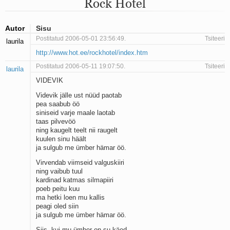
Rock Hotel
Mu isamaa on minu arm
Ma mustas öös näen...
Laul surnud linnust
Autor
Sisu
Aeg
Postitatud 2006-05-01 23:56:49.
Tsiteeri
laurila
Oota mind
http://www.hot.ee/rockhotel/index.htm
Ih-ih-hii ja ah-ah-haa
Päikeselapsed
Postitatud 2006-05-11 19:07:50.
Tsiteeri
laurila
Laul võimalusest
VIDEVIK
Luigelaul
Nii vaikseks kõik on jäänud
Videvik jälle ust nüüd paotab
pea saabub öö
Mis saab sellest loomusevalust
siniseid varje maale laotab
Ei mullast
taas pilvevöö
Avanemine
ning kaugelt teelt nii raugelt
Üleminek
kuulen sinu häält
Laul teost
ja sulgub me ümber hämar öö.
Põhi, lõuna, ida, lääs
Virvendab viimseid valguskiiri
Elupõline kaja
ning vaibub tuul
Omaette
kardinad katmas silmapiiri
Perekondlik
poeb peitu kuu
Kassimäng
ma hetki loen mu kallis
peagi oled siin
Läänemere lained
ja sulgub me ümber hämar öö.
Üle müüri
Valgusemaastikud
Siis, kui mu ümber on su käed