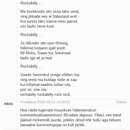
Rockabilly ...
Ma keskkoolis olin üsna lahe vend,
ning plikade ees ei häbistand end.
Kui tunnis läks käima minu parool,
siis laulis terve kool:
Rockabilly ...
Ja ülikoolis olin usin filoloog,
folkloori korjasin igalt poolt.
Nii Muhu, Saare kui Setumaal
laulis iga eit ja taat:
Rockabilly ...
Voodis hommikul unega võitlen ma,
ning enne ma kuidagi tööle ei saa
kui kõlanud raadios tuttav viis,
just nii, see viis:
rockabilly rockabilly rock rock.
Postitatud 2006-05-12 16:36:52.
Tsiteeri
mkiis
Hea näide tugevate muusikute häbenematust
kommertsialiseerumisest 80-ndate alguses. Oleks see bänd
jäänud rockenrolli juurde, poleks olnud ehk hullu aga hilisem
banaalne kommertspopp on küll piinlik.