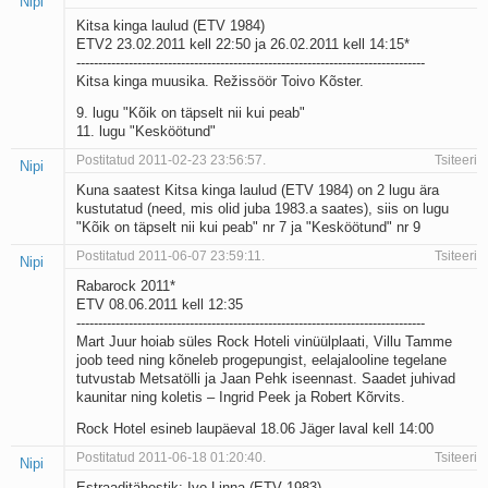
Nipi
Kitsa kinga laulud (ETV 1984)
ETV2 23.02.2011 kell 22:50 ja 26.02.2011 kell 14:15*
--------------------------------------------------------------------------------
Kitsa kinga muusika. Režissöör Toivo Kõster.
9. lugu "Kõik on täpselt nii kui peab"
11. lugu "Kesköötund"
Postitatud 2011-02-23 23:56:57.
Tsiteeri
Nipi
Kuna saatest Kitsa kinga laulud (ETV 1984) on 2 lugu ära
kustutatud (need, mis olid juba 1983.a saates), siis on lugu
"Kõik on täpselt nii kui peab" nr 7 ja "Kesköötund" nr 9
Postitatud 2011-06-07 23:59:11.
Tsiteeri
Nipi
Rabarock 2011*
ETV 08.06.2011 kell 12:35
--------------------------------------------------------------------------------
Mart Juur hoiab süles Rock Hoteli vinüülplaati, Villu Tamme
joob teed ning kõneleb progepungist, eelajalooline tegelane
tutvustab Metsatölli ja Jaan Pehk iseennast. Saadet juhivad
kaunitar ning koletis – Ingrid Peek ja Robert Kõrvits.
Rock Hotel esineb laupäeval 18.06 Jäger laval kell 14:00
Postitatud 2011-06-18 01:20:40.
Tsiteeri
Nipi
Estraaditähestik: Ivo Linna (ETV 1983)