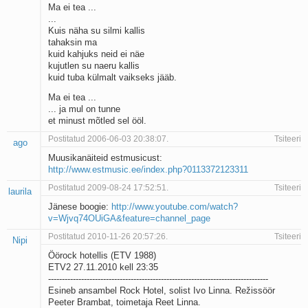
Ma ei tea ...
...
Kuis näha su silmi kallis
tahaksin ma
kuid kahjuks neid ei näe
kujutlen su naeru kallis
kuid tuba külmalt vaikseks jääb.
Ma ei tea ...
... ja mul on tunne
et minust mõtled sel ööl.
Postitatud 2006-06-03 20:38:07.
Tsiteeri
ago
Muusikanäiteid estmusicust:
http://www.estmusic.ee/index.php?0113372123311
Postitatud 2009-08-24 17:52:51.
Tsiteeri
laurila
Jänese boogie:
http://www.youtube.com/watch?
v=Wjvq74OUiGA&feature=channel_page
Postitatud 2010-11-26 20:57:26.
Tsiteeri
Nipi
Öörock hotellis (ETV 1988)
ETV2 27.11.2010 kell 23:35
--------------------------------------------------------------------------------
Esineb ansambel Rock Hotel, solist Ivo Linna. Režissöör
Peeter Brambat, toimetaja Reet Linna.