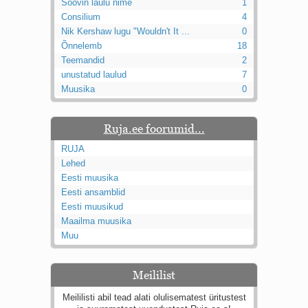
Soovin laulu nime
1
Consilium
4
Nik Kershaw lugu "Wouldn't It ...
0
Õnnelemb
18
Teemandid
2
unustatud laulud
7
Muusika
0
Ruja.ee foorumid...
RUJA
Lehed
Eesti muusika
Eesti ansamblid
Eesti muusikud
Maailma muusika
Muu
Meililist
Meililisti abil tead alati olulisematest üritustest