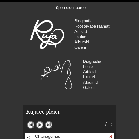
Hüppa sisu juurde
Biograafia
Roostevaba raamat
Artiklid
Laulud
Albumid
Galerii
Biograafia
Luule
Artiklid
Laulud
Albumid
Galerii
Ruja.ee pleier
-:-
/
-:-
Õhtunägemus