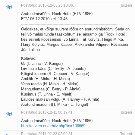
Postitatud 2010-12-05 23:10:36.
Tsiteeri
Nipi
Äratundmisrõõm. Rock Hotel (ETV 1986)
ETV 06.12.2010 kell 13:45
--------------------------------------------------------------------------------
Öeldakse, et kõige suurem rõõm on äratundmisrõõm. Seda on
teil võimalus tunda taaskohtumisel ansambliga "Rock Hotel",
kes esineb koosseisus Ivo Linna, Tiit Kõrvits, Heigo Mirka,
Harry Kõrvits, Margus Kappel, Aleksander Vilipere. Režissöör
Jüri Tallinn.
Kõlavad:
65 (I. Linna - V. Kangur)
Liiv tuule käes (C. Twitty - A. Joorits)
Kõigist kauem (S. Cropper - V. Kangur)
Ämblik (H. Mirka - H. Mirka)
Vana raadio (H. Mirka - H. Mirka)
Mängudemaa (C. Berry - P. Aimla)
Küsimus (T. Linna - E. Mäelt)
Lauldes maksan võlgu (A. Harvey - P. Aimla)
Äratundmisrõõm (H. Mirka - L. Tungal)
Postitatud 2010-12-11 00:19:41.
Tsiteeri
Nipi
Äratundmisrõõm. Rock Hotel (ETV 1986)
http://etv.err.ee/arhiiv.php?id=106669
Postitatud 2011-02-23 02:09:31.
Tsiteeri