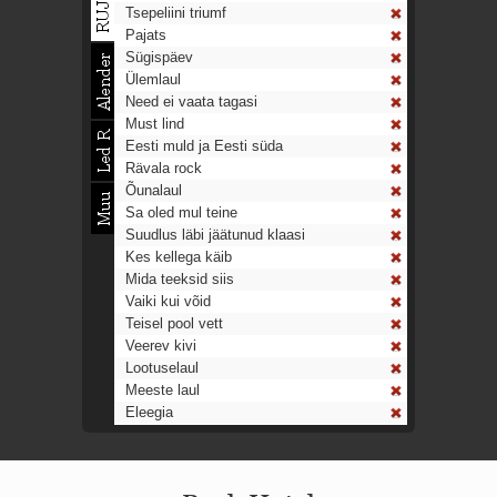
Tsepeliini triumf
Pajats
Sügispäev
Ülemlaul
Need ei vaata tagasi
Must lind
Eesti muld ja Eesti süda
Rävala rock
Õunalaul
Sa oled mul teine
Suudlus läbi jäätunud klaasi
Kes kellega käib
Mida teeksid siis
Vaiki kui võid
Teisel pool vett
Veerev kivi
Lootuselaul
Meeste laul
Eleegia
Tulekell
Ahtumine
Aeg on nagu rong