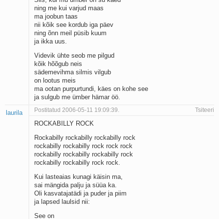
Kaks pihtimust
ning me kui varjud maas
ma joobun taas
Ahtumine
nii kõik see kordub iga päev
Braueri lint
ning õnn meil püsib kuum
ja ikka uus.
Videvik ühte seob me pilgud
kõik hõõgub neis
sädemevihma silmis vilgub
on lootus meis
ma ootan purpurtundi, käes on kohe see
ja sulgub me ümber hämar öö.
Postitatud 2006-05-11 19:09:39.
Tsiteeri
laurila
ROCKABILLY ROCK
Rockabilly rockabilly rockabilly rock
rockabilly rockabilly rock rock rock
rockabilly rockabilly rockabilly rock
rockabilly rockabilly rock rock.
Kui lasteaias kunagi käisin ma,
sai mängida palju ja süüa ka.
Oli kasvatajatädi ja puder ja piim
ja lapsed laulsid nii:
See on