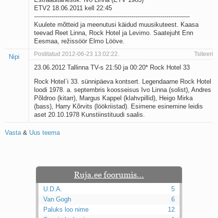
ETV2 18.06.2011 kell 22:45
--------------------------------------------------------------------------------
Kuulete mõtteid ja meenutusi käidud muusikuteest. Kaasa
teevad Reet Linna, Rock Hotel ja Levimo. Saatejuht Enn
Eesmaa, režissöör Elmo Lööve.
Postitatud 2012-06-23 13:02:22.
Tsiteeri
Nipi
23.06.2012 Tallinna TV-s 21:50 ja 00:20* Rock Hotel 33
Rock Hotel`i 33. sünnipäeva kontsert. Legendaarne Rock Hotel
loodi 1978. a. septembris koosseisus Ivo Linna (solist), Andres
Põldroo (kitarr), Margus Kappel (klahvpillid), Heigo Mirka
(bass), Harry Kõrvits (löökriistad). Esimene esinemine leidis
aset 20.10.1978 Kunstiinstituudi saalis.
Vasta
&
Uus teema
Ruja.ee foorumis...
U.D.A.
5
Van Gogh
6
Paluks loo nime
12