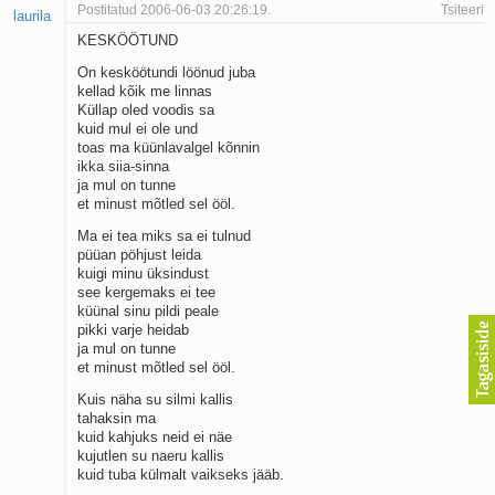
Postitatud 2006-06-03 20:26:19.
Tsiteeri
laurila
KESKÖÖTUND
On kesköötundi löönud juba
kellad kõik me linnas
Küllap oled voodis sa
kuid mul ei ole und
toas ma küünlavalgel kõnnin
ikka siia-sinna
ja mul on tunne
et minust mõtled sel ööl.
Ma ei tea miks sa ei tulnud
püüan pöhjust leida
kuigi minu üksindust
see kergemaks ei tee
küünal sinu pildi peale
pikki varje heidab
ja mul on tunne
et minust mõtled sel ööl.
Kuis näha su silmi kallis
tahaksin ma
kuid kahjuks neid ei näe
kujutlen su naeru kallis
kuid tuba külmalt vaikseks jääb.