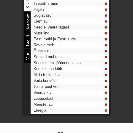
Tsepeliini triumf
Pajats
Sügispäev
Ülemlaul
Need ei vaata tagasi
Must lind
Eesti muld ja Eesti süda
Rävala rock
Õunalaul
Sa oled mul teine
Suudlus läbi jäätunud klaasi
Kes kellega käib
Mida teeksid siis
Vaiki kui võid
Teisel pool vett
Veerev kivi
Lootuselaul
Meeste laul
Eleegia
Tulekell
Ahtumine
Aeg on nagu rong