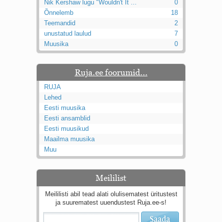
Nik Kershaw lugu "Wouldn't It ...
0
Õnnelemb
18
Teemandid
2
unustatud laulud
7
Muusika
0
Ruja.ee foorumid...
RUJA
Lehed
Eesti muusika
Eesti ansamblid
Eesti muusikud
Maailma muusika
Muu
Meililist
Meililisti abil tead alati olulisematest üritustest
ja suurematest uuendustest Ruja.ee-s!