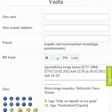
Vasta
Mu isamaa on minu arm
Ma mustas öös näen...
Laul surnud linnust
Aeg
Sinu nimi:
Oota mind
Ih-ih-hii ja ah-ah-haa
Sinu e-posti aadress:
Päikeselapsed
Laul võimalusest
Luigelaul
Parool:
(vajalik vaid reserveeritud nime(de)ga
Nii vaikseks kõik on jäänud
postitamiseks)
Mis saab sellest loomusevalust
Ei mullast
BB kood:
Avanemine
Üleminek
Laul teost
Põhi, lõuna, ida, lääs
Elupõline kaja
Omaette
Sisu:
Perekondlik
Kassimäng
Läänemere lained
Üle müüri
Valgusemaastikud