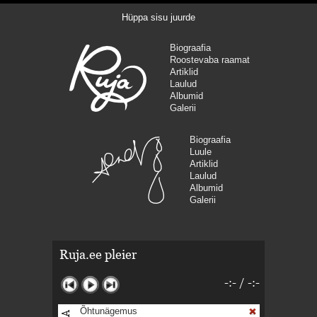
Hüppa sisu juurde
Biograafia
Roostevaba raamat
Artiklid
Laulud
Albumid
Galerii
Biograafia
Luule
Artiklid
Laulud
Albumid
Galerii
Ruja.ee pleier
-:-
/
-:-
Õhtunägemus