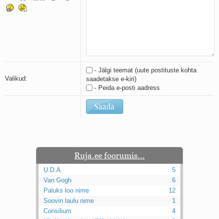
Kaks pihtimust
Ahtumine
Braueri lint
- Jälgi teemat (uute postituste kohta
Valikud:
saadetakse e-kiri)
- Peida e-posti aadress
Ruja.ee foorumis...
U.D.A.
5
Van Gogh
6
Paluks loo nime
12
Soovin laulu nime
1
Consilium
4