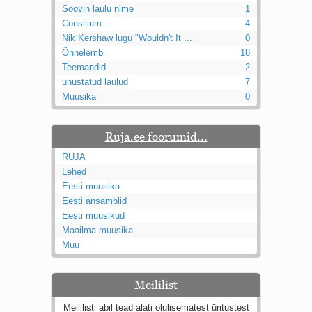
Soovin laulu nime
1
Kaks pihtimust
Consilium
4
Ahtumine
Nik Kershaw lugu "Wouldn't It ...
0
Braueri lint
Õnnelemb
18
Teemandid
2
unustatud laulud
7
Muusika
0
Ruja.ee foorumid...
RUJA
Lehed
Eesti muusika
Eesti ansamblid
Eesti muusikud
Maailma muusika
Muu
Meililist
Meililisti abil tead alati olulisematest üritustest