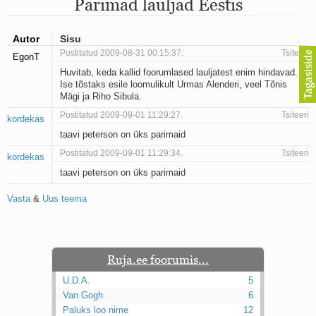
Parimad lauljad Eestis
Mu isamaa on minu arm
Ma mustas öös näen...
Laul surnud linnust
Autor
Sisu
Aeg
Postitatud 2009-08-31 00:15:37.
Tsiteeri
EgonT
Oota mind
Huvitab, keda kallid foorumlased lauljatest enim hindavad.
Ih-ih-hii ja ah-ah-haa
Ise tõstaks esile loomulikult Urmas Alenderi, veel Tõnis
Päikeselapsed
Mägi ja Riho Sibula.
Laul võimalusest
Postitatud 2009-09-01 11:29:27.
Luigelaul
Tsiteeri
kordekas
Nii vaikseks kõik on jäänud
taavi peterson on üks parimaid
Mis saab sellest loomusevalust
Postitatud 2009-09-01 11:29:34.
Tsiteeri
kordekas
Ei mullast
Avanemine
taavi peterson on üks parimaid
Üleminek
Vasta
&
Uus teema
Laul teost
Põhi, lõuna, ida, lääs
Elupõline kaja
Omaette
Perekondlik
Ruja.ee foorumis...
Kassimäng
U.D.A.
5
Läänemere lained
Van Gogh
6
Üle müüri
Paluks loo nime
12
Valgusemaastikud