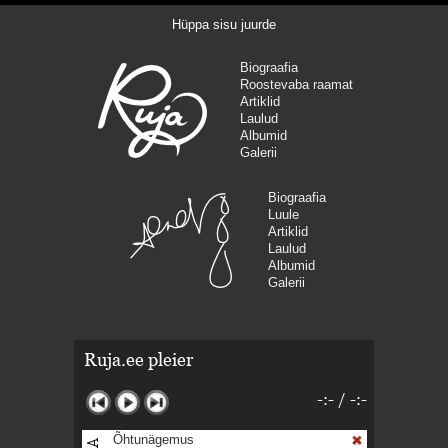
Hüppa sisu juurde
Biograafia
Roostevaba raamat
Artiklid
Laulud
Albumid
Galerii
Biograafia
Luule
Artiklid
Laulud
Albumid
Galerii
Ruja.ee pleier
-:-
/
-:-
Õhtunägemus