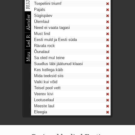
Tsepeliini triumf
Pajats
Sügispäev
Ülemlaul
Need ei vaata tagasi
Must lind
Eesti muld ja Eesti süda
Rävala rock
Õunalaul
Sa oled mul teine
Suudlus läbi jäätunud klaasi
Kes kellega käib
Mida teeksid siis
Vaiki kui võid
Teisel pool vett
Veerev kivi
Lootuselaul
Meeste laul
Eleegia
Tulekell
Ahtumine
Aeg on nagu rong