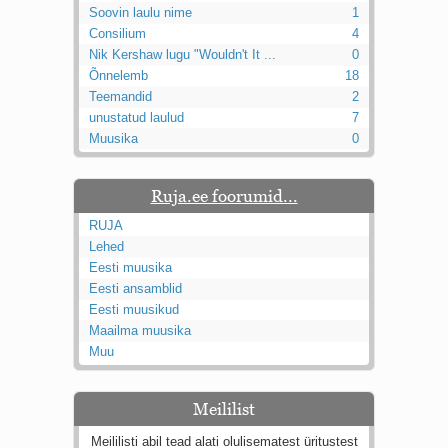
Soovin laulu nime
1
Kaks pihtimust
Consilium
4
Ahtumine
Nik Kershaw lugu "Wouldn't It ...
0
Braueri lint
Õnnelemb
18
Teemandid
2
unustatud laulud
7
Muusika
0
Ruja.ee foorumid...
RUJA
Lehed
Eesti muusika
Eesti ansamblid
Eesti muusikud
Maailma muusika
Muu
Meililist
Meililisti abil tead alati olulisematest üritustest