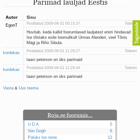
Parimad lauljad Eestis
Mu isamaa on minu arm
Ma mustas öös näen...
Laul surnud linnust
Autor
Sisu
Aeg
Postitatud 2009-08-31 00:15:37.
Tsiteeri
EgonT
Oota mind
Huvitab, keda kallid foorumlased lauljatest enim hindavad.
Ih-ih-hii ja ah-ah-haa
Ise tõstaks esile loomulikult Urmas Alenderi, veel Tõnis
Päikeselapsed
Mägi ja Riho Sibula.
Laul võimalusest
Postitatud 2009-09-01 11:29:27.
Luigelaul
Tsiteeri
kordekas
Nii vaikseks kõik on jäänud
taavi peterson on üks parimaid
Mis saab sellest loomusevalust
Postitatud 2009-09-01 11:29:34.
Tsiteeri
kordekas
Ei mullast
Avanemine
taavi peterson on üks parimaid
Üleminek
Vasta
&
Uus teema
Laul teost
Põhi, lõuna, ida, lääs
Elupõline kaja
Omaette
Perekondlik
Ruja.ee foorumis...
Kassimäng
U.D.A.
5
Läänemere lained
Van Gogh
6
Üle müüri
Paluks loo nime
12
Valgusemaastikud