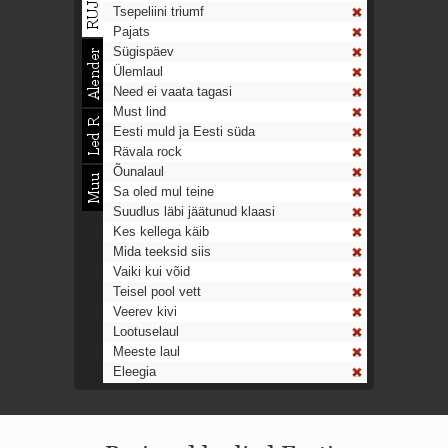
Tsepeliini triumf
Pajats
Sügispäev
Ülemlaul
Need ei vaata tagasi
Must lind
Eesti muld ja Eesti süda
Rävala rock
Õunalaul
Sa oled mul teine
Suudlus läbi jäätunud klaasi
Kes kellega käib
Mida teeksid siis
Vaiki kui võid
Teisel pool vett
Veerev kivi
Lootuselaul
Meeste laul
Eleegia
Tulekell
Ahtumine
Aeg on nagu rong