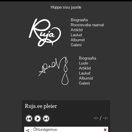
Hüppa sisu juurde
Biograafia
Roostevaba raamat
Artiklid
Laulud
Albumid
Galerii
Biograafia
Luule
Artiklid
Laulud
Albumid
Galerii
Ruja.ee pleier
-:-
/
-:-
Õhtunägemus