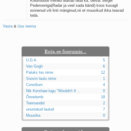
Kolumbuse mehed teavad teda ka, olevat Sergei
Kaks pihtimust
Pederseniga(Radar ja veel sada bändi) koos kusagil
esinenud või linti mänginud,nii et muusikud ikka teavad
Ahtumine
teda.
Braueri lint
Vasta
&
Uus teema
Ruja.ee foorumis...
U.D.A.
5
Van Gogh
6
Paluks loo nime
12
Soovin laulu nime
1
Consilium
4
Nik Kershaw lugu "Wouldn't It ...
0
Õnnelemb
18
Teemandid
2
unustatud laulud
7
Muusika
0