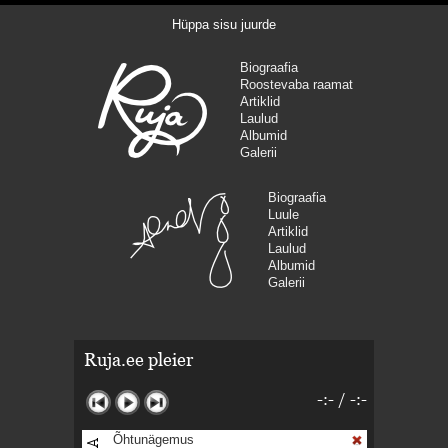
Hüppa sisu juurde
Biograafia
Roostevaba raamat
Artiklid
Laulud
Albumid
Galerii
Biograafia
Luule
Artiklid
Laulud
Albumid
Galerii
Ruja.ee pleier
-:-
/
-:-
Õhtunägemus