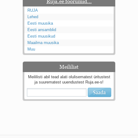
Ruja.ee foorumid...
RUJA
Lehed
Eesti muusika
Eesti ansamblid
Eesti muusikud
Maailma muusika
Muu
Meililist
Meililisti abil tead alati olulisematest üritustest
ja suurematest uuendustest Ruja.ee-s!