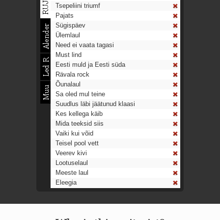
Tsepeliini triumf
Pajats
Sügispäev
Ülemlaul
Need ei vaata tagasi
Must lind
Eesti muld ja Eesti süda
Rävala rock
Õunalaul
Sa oled mul teine
Suudlus läbi jäätunud klaasi
Kes kellega käib
Mida teeksid siis
Vaiki kui võid
Teisel pool vett
Veerev kivi
Lootuselaul
Meeste laul
Eleegia
Tulekell
Ahtumine
Aeg on nagu rong