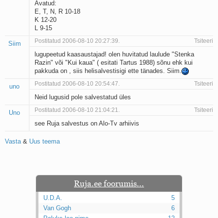
Avatud:
Kaks pihtimust
E, T, N, R 10-18
Ahtumine
K 12-20
Braueri lint
L 9-15
Postitatud 2006-08-10 20:27:39.
Tsiteeri
Siim
lugupeetud kaasaustajad! olen huvitatud laulude "Stenka
Razin" või "Kui kaua" ( esitati Tartus 1988) sõnu ehk kui
pakkuda on , siis helisalvestisigi ette tänades. Siim.
Postitatud 2006-08-10 20:54:47.
Tsiteeri
uno
Neid lugusid pole salvestatud üles
Postitatud 2006-08-10 21:04:21.
Tsiteeri
Uno
see Ruja salvestus on Alo-Tv arhiivis
Vasta
&
Uus teema
Ruja.ee foorumis...
U.D.A.
5
Van Gogh
6