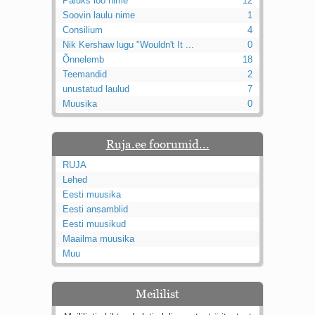
Paluks loo nime
12
Soovin laulu nime
1
Consilium
4
Nik Kershaw lugu "Wouldn't It ...
0
Õnnelemb
18
Teemandid
2
unustatud laulud
7
Muusika
0
Ruja.ee foorumid...
RUJA
Lehed
Eesti muusika
Eesti ansamblid
Eesti muusikud
Maailma muusika
Muu
Meililist