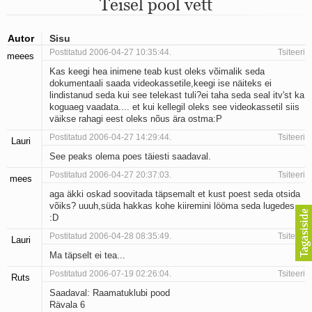
Teisel pool vett
Mu isamaa on minu arm
Ma mustas öös näen...
Laul surnud linnust
Autor
Sisu
Aeg
Postitatud 2006-04-27 10:35:44.
Tsiteeri
meees
Oota mind
Kas keegi hea inimene teab kust oleks võimalik seda
Ih-ih-hii ja ah-ah-haa
dokumentaali saada videokassetile,keegi ise näiteks ei
Päikeselapsed
lindistanud seda kui see telekast tuli?ei taha seda seal itv'st ka
Laul võimalusest
koguaeg vaadata.... et kui kellegil oleks see videokassetil siis
Luigelaul
väikse rahagi eest oleks nõus ära ostma:P
Nii vaikseks kõik on jäänud
Postitatud 2006-04-27 14:29:44.
Tsiteeri
Lauri
Mis saab sellest loomusevalust
Ei mullast
See peaks olema poes täiesti saadaval.
Avanemine
Postitatud 2006-04-27 20:37:03.
Tsiteeri
mees
Üleminek
aga äkki oskad soovitada täpsemalt et kust poest seda otsida
Laul teost
võiks? uuuh,süda hakkas kohe kiiremini lööma seda lugedes
Põhi, lõuna, ida, lääs
:D
Elupõline kaja
Postitatud 2006-04-28 08:35:49.
Tsiteeri
Omaette
Lauri
Perekondlik
Ma täpselt ei tea...
Kassimäng
Postitatud 2006-07-19 02:26:04.
Tsiteeri
Ruts
Läänemere lained
Saadaval: Raamatuklubi pood
Üle müüri
Rävala 6
Valgusemaastikud