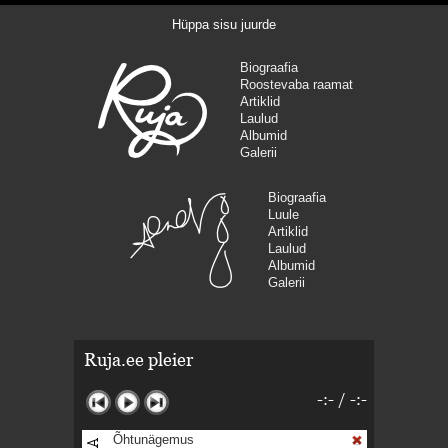
Hüppa sisu juurde
Biograafia
Roostevaba raamat
Artiklid
Laulud
Albumid
Galerii
Biograafia
Luule
Artiklid
Laulud
Albumid
Galerii
Ruja.ee pleier
-:-
/
-:-
Õhtunägemus