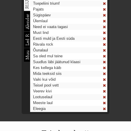
Tsepeliini triumf
Pajats
Sügispäev
Ülemlaul
Need ei vaata tagasi
Must lind
Eesti muld ja Eesti süda
Rävala rock
Õunalaul
Sa oled mul teine
Suudlus läbi jäätunud klaasi
Kes kellega käib
Mida teeksid siis
Vaiki kui võid
Teisel pool vett
Veerev kivi
Lootuselaul
Meeste laul
Eleegia
Tulekell
Ahtumine
Aeg on nagu rong