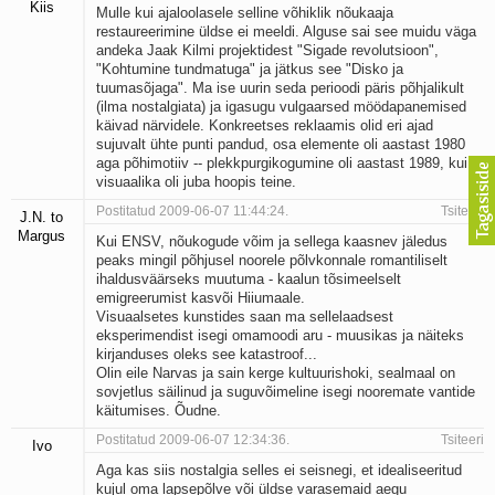
Kiis
Mulle kui ajaloolasele selline võhiklik nõukaaja
restaureerimine üldse ei meeldi. Alguse sai see muidu väga
andeka Jaak Kilmi projektidest "Sigade revolutsioon",
"Kohtumine tundmatuga" ja jätkus see "Disko ja
tuumasõjaga". Ma ise uurin seda perioodi päris põhjalikult
(ilma nostalgiata) ja igasugu vulgaarsed möödapanemised
käivad närvidele. Konkreetses reklaamis olid eri ajad
sujuvalt ühte punti pandud, osa elemente oli aastast 1980
aga põhimotiiv -- plekkpurgikogumine oli aastast 1989, kui
visuaalika oli juba hoopis teine.
Postitatud 2009-06-07 11:44:24.
Tsiteeri
J.N. to
Margus
Kui ENSV, nõukogude võim ja sellega kaasnev jäledus
peaks mingil põhjusel noorele põlvkonnale romantiliselt
ihaldusväärseks muutuma - kaalun tõsimeelselt
emigreerumist kasvõi Hiiumaale.
Visuaalsetes kunstides saan ma sellelaadsest
eksperimendist isegi omamoodi aru - muusikas ja näiteks
kirjanduses oleks see katastroof...
Olin eile Narvas ja sain kerge kultuurishoki, sealmaal on
sovjetlus säilinud ja suguvõimeline isegi nooremate vantide
käitumises. Õudne.
Postitatud 2009-06-07 12:34:36.
Tsiteeri
Ivo
Aga kas siis nostalgia selles ei seisnegi, et idealiseeritud
kujul oma lapsepõlve või üldse varasemaid aegu