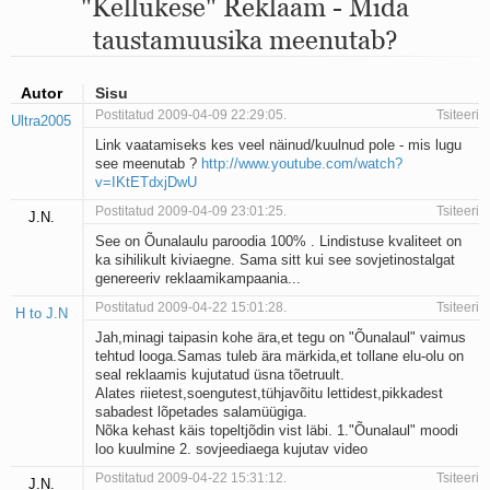
"Kellukese" Reklaam - Mida
Mu isamaa on minu arm
Ma mustas öös näen...
taustamuusika meenutab?
Laul surnud linnust
Aeg
Oota mind
Autor
Sisu
Ih-ih-hii ja ah-ah-haa
Postitatud 2009-04-09 22:29:05.
Tsiteeri
Ultra2005
Päikeselapsed
Link vaatamiseks kes veel näinud/kuulnud pole - mis lugu
Laul võimalusest
see meenutab ?
http://www.youtube.com/watch?
Luigelaul
v=IKtETdxjDwU
Nii vaikseks kõik on jäänud
Postitatud 2009-04-09 23:01:25.
Tsiteeri
J.N.
Mis saab sellest loomusevalust
See on Õunalaulu paroodia 100% . Lindistuse kvaliteet on
Ei mullast
ka sihilikult kiviaegne. Sama sitt kui see sovjetinostalgat
Avanemine
genereeriv reklaamikampaania...
Üleminek
Postitatud 2009-04-22 15:01:28.
Tsiteeri
Laul teost
H to J.N
Põhi, lõuna, ida, lääs
Jah,minagi taipasin kohe ära,et tegu on "Õunalaul" vaimus
Elupõline kaja
tehtud looga.Samas tuleb ära märkida,et tollane elu-olu on
seal reklaamis kujutatud üsna tõetruult.
Omaette
Alates riietest,soengutest,tühjavõitu lettidest,pikkadest
Perekondlik
sabadest lõpetades salamüügiga.
Kassimäng
Nõka kehast käis topeltjõdin vist läbi. 1."Õunalaul" moodi
Läänemere lained
loo kuulmine 2. sovjeediaega kujutav video
Üle müüri
Postitatud 2009-04-22 15:31:12.
Tsiteeri
J.N.
Valgusemaastikud