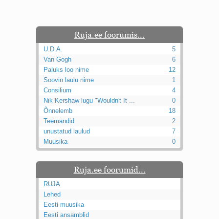
Ruja.ee foorumis...
U.D.A.
5
Van Gogh
6
Paluks loo nime
12
Soovin laulu nime
1
Consilium
4
Nik Kershaw lugu "Wouldn't It ...
0
Õnnelemb
18
Teemandid
2
unustatud laulud
7
Muusika
0
Ruja.ee foorumid...
RUJA
Lehed
Eesti muusika
Eesti ansamblid