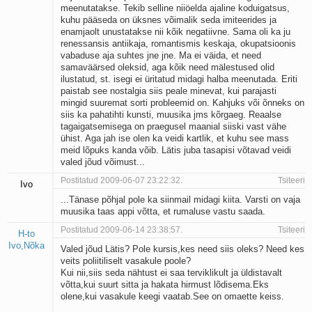
meenutatakse. Tekib selline niiöelda ajaline koduigatsus,
kuhu pääseda on üksnes võimalik seda imiteerides ja
enamjaolt unustatakse nii kõik negatiivne. Sama oli ka ju
renessansis antiikaja, romantismis keskaja, okupatsioonis
vabaduse aja suhtes jne jne. Ma ei väida, et need
samaväärsed oleksid, aga kõik need mälestused olid
ilustatud, st. isegi ei üritatud midagi halba meenutada. Eriti
paistab see nostalgia siis peale minevat, kui parajasti
mingid suuremat sorti probleemid on. Kahjuks või õnneks on
siis ka pahatihti kunsti, muusika jms kõrgaeg. Reaalse
tagaigatsemisega on praegusel maanial siiski vast vähe
ühist. Aga jah ise olen ka veidi kartlik, et kuhu see mass
meid lõpuks kanda võib. Lätis juba tasapisi võtavad veidi
valed jõud võimust...
Postitatud 2009-06-07 23:22:32.
Tsiteeri
Ivo
...Tänase põhjal pole ka siinmail midagi kiita. Varsti on vaja
muusika taas appi võtta, et rumaluse vastu saada.
Postitatud 2009-06-14 23:38:57.
Tsiteeri
H-to
Ivo,Nõka
Valed jõud Lätis? Pole kursis,kes need siis oleks? Need kes
veits poliitiliselt vasakule poole?
Kui nii,siis seda nähtust ei saa terviklikult ja üldistavalt
võtta,kui suurt sitta ja hakata hirmust lõdisema.Eks
olene,kui vasakule keegi vaatab.See on omaette keiss.