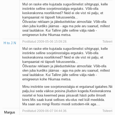
Kaks pihtimust
Mul on raske ette kujutada suguvõimelist sihtgruppi, kelle
instinkte selline sovjetinostalgia ergutaks. Võib-olla
Ahtumine
keskerakonna noorliikmed? Neid ei ole vist nii palju, et
Braueri lint
kampaaniat nii täpselt fokusseerida...
Õõvastav reklaam ja jäledusttekitav atmosfäär. Võib-olla
olen juba kurdiks jäämas - aga ma pole aru saanud, millest
seal lauldakse. Kui Tallinn jälle selline välja näeb -
emigreerun kohe Hiiumaa metsa.
Postitatud 2009-05-06 15:09:28.
Tsiteeri
H to J.N
Mul on raske ette kujutada suguvõimelist sihtgruppi, kelle
instinkte selline sovjetinostalgia ergutaks. Võib-olla
keskerakonna noorliikmed? Neid ei ole vist nii palju, et
kampaaniat nii täpselt fokusseerida...
Õõvastav reklaam ja jäledusttekitav atmosfäär. Võib-olla
olen juba kurdiks jäämas - aga ma pole aru saanud, millest
seal lauldakse. Kui Tallinn jälle selline välja näeb -
emigreerun kohe Hiiumaa metsa.
Minu instinkte see sovjetonostalgia ei ergutanud igatahes.Nii
palju,kui seda väikse poisina jõudsin kogeda.Keskerakonna
noortel ei hoia keermed peas piisavalt hästi polte ilmselt
kinni.Mis saab kurat sellises elu-olus neil küll meeldida.
Ma saan aru mingi Rootsi moodi sotsdem-riik aga....
Postitatud 2009-06-07 04:44:36.
Tsiteeri
Margus