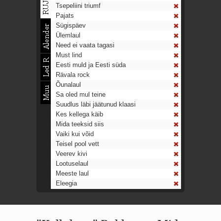
Tsepeliini triumf
Pajats
Sügispäev
Ülemlaul
Need ei vaata tagasi
Must lind
Eesti muld ja Eesti süda
Rävala rock
Õunalaul
Sa oled mul teine
Suudlus läbi jäätunud klaasi
Kes kellega käib
Mida teeksid siis
Vaiki kui võid
Teisel pool vett
Veerev kivi
Lootuselaul
Meeste laul
Eleegia
Tulekell
Ahtumine
Aeg on nagu rong