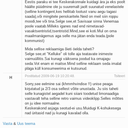
Eestis paraku ei tee Keskerakonnale kuidagi ära ja eks poolt
häälte püüdmine ole ju suuremalt jaolt suunatud venelastele
(selline kontingent,kes hellitab lootust vanu aegu tagasi
saada),või mingitele penskaritele.Neid on meil siin roppu
moodi,tee või tina.Selge see,et Savisaar sinna Venemaa
poole vaatab.Milleks iganes nad end nimetavad-
vasaktsentristid,tsentristid.Mind,see ei koti.Mul on oma
maailmanägemus aga selle ma jätan enda teada.(pole
kommunist)
Mida sellise reklaamiga õieti öelda taheti?
Selge see,et "Kelluke" oli tolle aja teatavate inimeste
vaimuüllitis.Sai kunagi väiksena joodud ka omajagu
seda.Vot enam ei maitse.Mind selline reklaam seda imalat
pläga küll konsumeerima ei kutsunud.
Postitatud 2009-06-19 10:20:48.
Tsiteeri
H
Sorry,see eelmine sai (khmmhvindise !!) unise peaga
kirjutatud ja 2/3 osa sellest võite unustada. Ju siis taheti
selle kunagistel aegadel kuni siiani toodetud limonaadiga
vastavalt teha selline retro vaimus videoklipp.Selles mõttes
on ju idee normaalne.
Keskerakond asjaga seotud-ei usu.Muidugi K-kohukesega
nad üritasid nad ju kunagi kavalad olla.
Vasta
&
Uus teema