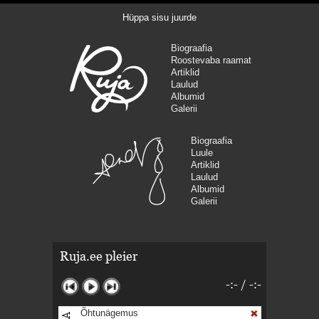
Hüppa sisu juurde
Biograafia
Roostevaba raamat
Artiklid
Laulud
Albumid
Galerii
Biograafia
Luule
Artiklid
Laulud
Albumid
Galerii
Ruja.ee pleier
-:-
/
-:-
Õhtunägemus