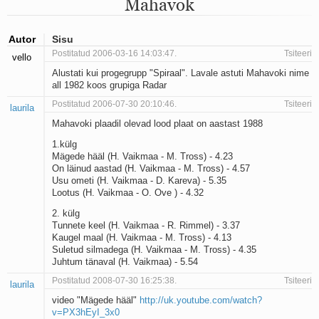
Mahavok
Mu isamaa on minu arm
Ma mustas öös näen...
Laul surnud linnust
Autor
Sisu
Aeg
Postitatud 2006-03-16 14:03:47.
Tsiteeri
vello
Oota mind
Alustati kui progegrupp "Spiraal". Lavale astuti Mahavoki nime
Ih-ih-hii ja ah-ah-haa
all 1982 koos grupiga Radar
Päikeselapsed
Laul võimalusest
Postitatud 2006-07-30 20:10:46.
Tsiteeri
laurila
Luigelaul
Mahavoki plaadil olevad lood plaat on aastast 1988
Nii vaikseks kõik on jäänud
1.külg
Mis saab sellest loomusevalust
Mägede hääl (H. Vaikmaa - M. Tross) - 4.23
Ei mullast
On läinud aastad (H. Vaikmaa - M. Tross) - 4.57
Avanemine
Usu ometi (H. Vaikmaa - D. Kareva) - 5.35
Üleminek
Lootus (H. Vaikmaa - O. Ove ) - 4.32
Laul teost
2. külg
Põhi, lõuna, ida, lääs
Tunnete keel (H. Vaikmaa - R. Rimmel) - 3.37
Elupõline kaja
Kaugel maal (H. Vaikmaa - M. Tross) - 4.13
Omaette
Suletud silmadega (H. Vaikmaa - M. Tross) - 4.35
Perekondlik
Juhtum tänaval (H. Vaikmaa) - 5.54
Kassimäng
Postitatud 2008-07-30 16:25:38.
Tsiteeri
laurila
Läänemere lained
video "Mägede hääl"
http://uk.youtube.com/watch?
Üle müüri
v=PX3hEyI_3x0
Valgusemaastikud