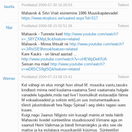
Kaks pihtimust
Postitatud 2008-07-30 16:28:03.
Tsiteeri
laurila
Ahtumine
Mahavok & Silvi Vrait esinemine 1986 Muusikapäevadel:
Braueri lint
https://www.etvpluss.ee/saated.aspx?id=517
Postitatud 2008-08-15 02:51:36.
Tsiteeri
Nipi
Mahavok - Tunnete keel
http://www.youtube.com/watch?
v=_58YZXMpL9c&feature=related
Mahavok - Minna lihtsalt nii
http://www.youtube.com/watch?
v=JiRslSE9hmo&feature=related
Kare Kauks - on länud aastad ...
http://www.youtube.com/watch?v=xHEWpDeKfUA
Seisan ma mäel
http://www.youtube.com/watch?
v=wD8SCS9gt5Q&feature=related
Postitatud 2009-07-23 08:15:41.
Tsiteeri
Werner
Kel vähegi on elus mingit huvi olnud M. muusika vastu,tasuks
kindlasti minna neid kuulama-vaatama.Sest vaatamata hulgale
vanadele lugudele,mida nad live`l loomulikult esitavad(ei fänna
M vokaalseadeid ja soliste eriti),on uus instumentaalkava
tõesti jalustrabavalt hea Nagu Spiraal`i aeg oleks tagasi uues
kuues.
Kuigi,nagu Jaanus Nõgisto siin kusagil mainis,et teda häirib
Mahavoki livedel sünteetiline stuudiosound.Viimane aga on
saanud Heini Vaikmaa ja bändi firmamärgiks ja eks see ole
maitse ja ka esitatava muusikastiili küsimus. Sünteetilist