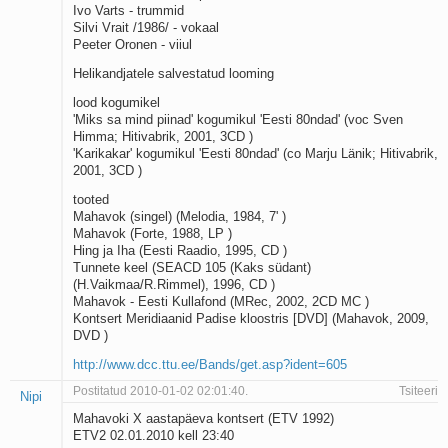
Ivo Varts - trummid
Silvi Vrait /1986/ - vokaal
Peeter Oronen - viiul
Helikandjatele salvestatud looming
lood kogumikel
'Miks sa mind piinad' kogumikul 'Eesti 80ndad' (voc Sven
Himma; Hitivabrik, 2001, 3CD )
'Karikakar' kogumikul 'Eesti 80ndad' (co Marju Länik; Hitivabrik,
2001, 3CD )
tooted
Mahavok (singel) (Melodia, 1984, 7' )
Mahavok (Forte, 1988, LP )
Hing ja Iha (Eesti Raadio, 1995, CD )
Tunnete keel (SEACD 105 (Kaks südant)
(H.Vaikmaa/R.Rimmel), 1996, CD )
Mahavok - Eesti Kullafond (MRec, 2002, 2CD MC )
Kontsert Meridiaanid Padise kloostris [DVD] (Mahavok, 2009,
DVD )
http://www.dcc.ttu.ee/Bands/get.asp?ident=605
Postitatud 2010-01-02 02:01:40.
Tsiteeri
Nipi
Mahavoki X aastapäeva kontsert (ETV 1992)
ETV2 02.01.2010 kell 23:40