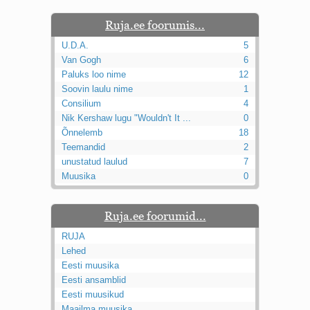
Ruja.ee foorumis...
U.D.A.
5
Van Gogh
6
Paluks loo nime
12
Soovin laulu nime
1
Consilium
4
Nik Kershaw lugu "Wouldn't It ...
0
Õnnelemb
18
Teemandid
2
unustatud laulud
7
Muusika
0
Ruja.ee foorumid...
RUJA
Lehed
Eesti muusika
Eesti ansamblid
Eesti muusikud
Maailma muusika