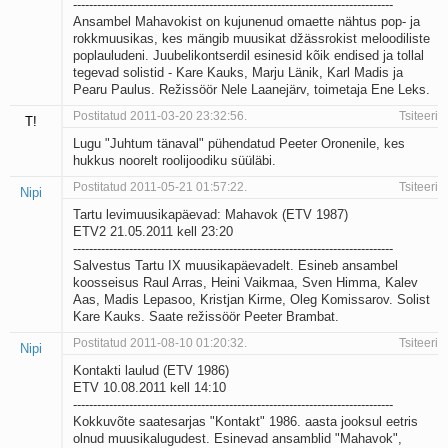
--------------------------------------------------------------------------------
Ansambel Mahavokist on kujunenud omaette nähtus pop- ja
rokkmuusikas, kes mängib muusikat džässrokist meloodiliste
poplauludeni. Juubelikontserdil esinesid kõik endised ja tollal
tegevad solistid - Kare Kauks, Marju Länik, Karl Madis ja
Pearu Paulus. Režissöör Nele Laanejärv, toimetaja Ene Leks.
Postitatud 2011-03-20 23:32:56.
Tsiteeri
T!
Lugu "Juhtum tänaval" pühendatud Peeter Oronenile, kes
hukkus noorelt roolijoodiku süüläbi.
Postitatud 2011-05-21 01:57:22.
Tsiteeri
Nipi
Tartu levimuusikapäevad: Mahavok (ETV 1987)
ETV2 21.05.2011 kell 23:20
--------------------------------------------------------------------------------
Salvestus Tartu IX muusikapäevadelt. Esineb ansambel
koosseisus Raul Arras, Heini Vaikmaa, Sven Himma, Kalev
Aas, Madis Lepasoo, Kristjan Kirme, Oleg Komissarov. Solist
Kare Kauks. Saate režissöör Peeter Brambat.
Postitatud 2011-08-10 01:20:32.
Tsiteeri
Nipi
Kontakti laulud (ETV 1986)
ETV 10.08.2011 kell 14:10
--------------------------------------------------------------------------------
Kokkuvõte saatesarjas "Kontakt" 1986. aasta jooksul eetris
olnud muusikalugudest. Esinevad ansamblid "Mahavok",