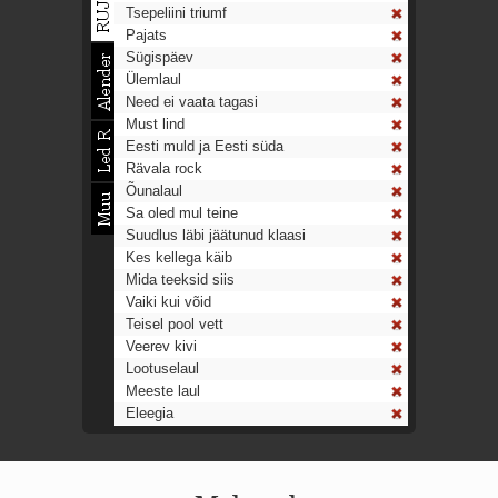
Tsepeliini triumf
Pajats
Sügispäev
Ülemlaul
Need ei vaata tagasi
Must lind
Eesti muld ja Eesti süda
Rävala rock
Õunalaul
Sa oled mul teine
Suudlus läbi jäätunud klaasi
Kes kellega käib
Mida teeksid siis
Vaiki kui võid
Teisel pool vett
Veerev kivi
Lootuselaul
Meeste laul
Eleegia
Tulekell
Ahtumine
Aeg on nagu rong