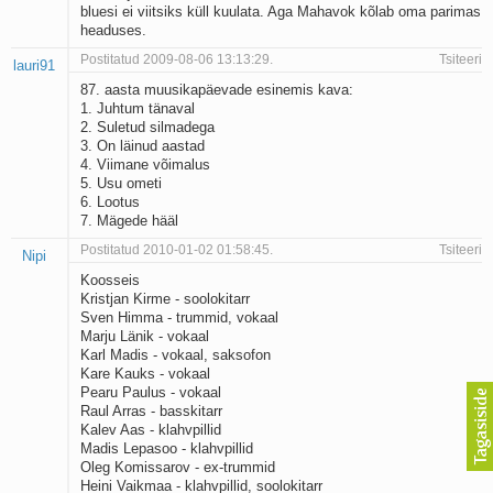
bluesi ei viitsiks küll kuulata. Aga Mahavok kõlab oma parimas
headuses.
Postitatud 2009-08-06 13:13:29.
Tsiteeri
lauri91
87. aasta muusikapäevade esinemis kava:
1. Juhtum tänaval
2. Suletud silmadega
3. On läinud aastad
4. Viimane võimalus
5. Usu ometi
6. Lootus
7. Mägede hääl
Postitatud 2010-01-02 01:58:45.
Tsiteeri
Nipi
Koosseis
Kristjan Kirme - soolokitarr
Sven Himma - trummid, vokaal
Marju Länik - vokaal
Karl Madis - vokaal, saksofon
Kare Kauks - vokaal
Pearu Paulus - vokaal
Raul Arras - basskitarr
Kalev Aas - klahvpillid
Madis Lepasoo - klahvpillid
Oleg Komissarov - ex-trummid
Heini Vaikmaa - klahvpillid, soolokitarr