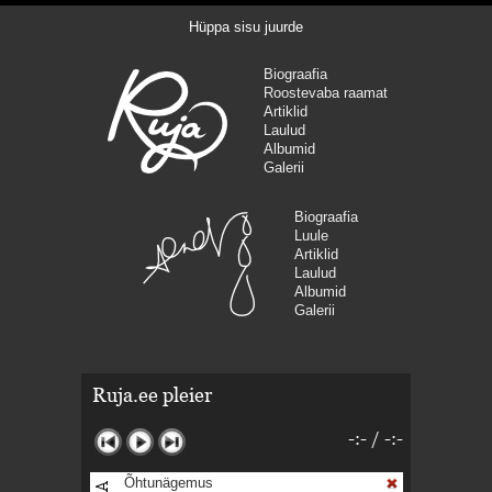
Hüppa sisu juurde
Biograafia
Roostevaba raamat
Artiklid
Laulud
Albumid
Galerii
Biograafia
Luule
Artiklid
Laulud
Albumid
Galerii
Ruja.ee pleier
-:-
/
-:-
Õhtunägemus