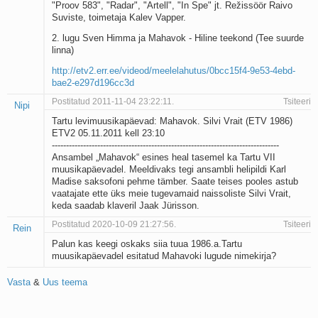
"Proov 583", "Radar", "Artell", "In Spe" jt. Režissöör Raivo
Suviste, toimetaja Kalev Vapper.
2. lugu Sven Himma ja Mahavok - Hiline teekond (Tee suurde
linna)
http://etv2.err.ee/videod/meelelahutus/0bcc15f4-9e53-4ebd-
bae2-e297d196cc3d
Postitatud 2011-11-04 23:22:11.
Tsiteeri
Nipi
Tartu levimuusikapäevad: Mahavok. Silvi Vrait (ETV 1986)
ETV2 05.11.2011 kell 23:10
--------------------------------------------------------------------------------
Ansambel „Mahavok“ esines heal tasemel ka Tartu VII
muusikapäevadel. Meeldivaks tegi ansambli helipildi Karl
Madise saksofoni pehme tämber. Saate teises pooles astub
vaatajate ette üks meie tugevamaid naissoliste Silvi Vrait,
keda saadab klaveril Jaak Jürisson.
Postitatud 2020-10-09 21:27:56.
Tsiteeri
Rein
Palun kas keegi oskaks siia tuua 1986.a.Tartu
muusikapäevadel esitatud Mahavoki lugude nimekirja?
Vasta
&
Uus teema