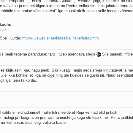
e "Propeller " , "Hõim" ja "Rosta Aknad" , "E=mc2" järgi, kuid kellel on oln
e värvikas ja mitmekülgne inimene on Peeter Volkonski. Link juhatab tema l
imhääle tekitamise võimalustest" Iga muusikafriik peaks selle loengu vähema
koolis
onski
n Spe" juurde:
http://uusweb.er.ee/klassika/inspe/istuur.htm
lingis peab tegema paranduse: täht ¨ tuleb asendada sh-ga
Siis pääseb infole 
guses kirjtuasin ¨-ga, nagu peab. Siis kusagil nägin seda sh-ga kirjutatavat ja h
lle ikka kohale, et ¨-ga on õige ning üle küsides selguski nii. Nüüd asendata
l ajal teen ta korda...
kohta ei leidnud,nimelt mulle tuli meelde,et Ruja vennad olid ju kõik
del midagi ja Haagma on ju maailmameister,ja kogu elu käiski neil Pirita jahtklu
gma vist ehitas seal isegi valjuka kaste.