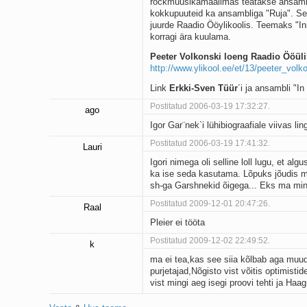
rockmuusikamaailmas teatakse ansamblit
kokkupuuteid ka ansambliga "Ruja". Se
juurde Raadio Ööylikoolis. Teemaks "In
korragi ära kuulama.
Peeter Volkonski loeng Raadio Ööüli
http://www.ylikool.ee/et/13/peeter_volk
Link
Erkki-Sven Tüür
´i ja ansambli "I
Postitatud 2006-03-19 17:32:27.
ago
Igor Gar¨nek`i lühibiograafiale viivas 
Postitatud 2006-03-19 17:41:32.
Lauri
Igori nimega oli selline loll lugu, et al
ka ise seda kasutama. Lõpuks jõudis mu
sh-ga Garshnekid õigega... Eks ma mingi
Postitatud 2009-12-01 20:47:26.
Raal
Pleier ei tööta
Postitatud 2009-12-02 22:49:52.
k
ma ei tea,kas see siia kõlbab aga muud 
purjetajad,Nõgisto vist võitis optimisti
vist mingi aeg isegi proovi tehti ja Haa