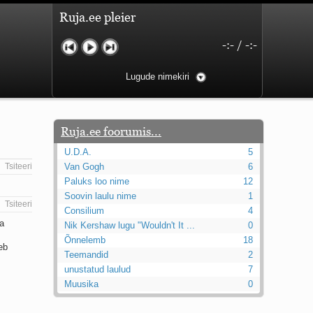
Ruja.ee pleier
-:-
/
-:-
Lugude nimekiri
Ruja.ee foorumis...
U.D.A.
5
Tsiteeri
Van Gogh
6
Paluks loo nime
12
Soovin laulu nime
1
Tsiteeri
Consilium
4
na
Nik Kershaw lugu "Wouldn't It ...
0
Õnnelemb
18
eb
Teemandid
2
unustatud laulud
7
Muusika
0