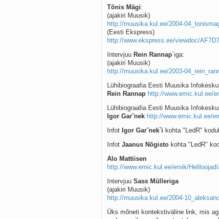
Tõnis Mägi
:
(ajakiri Muusik)
http://muusika.kul.ee/2004-04_tonismag
(Eesti Ekspress)
http://www.ekspress.ee/viewdoc/AF
Intervjuu
Rein Rannap
´iga:
(ajakiri Muusik)
http://muusika.kul.ee/2003-04_rein_ran
Lühibiograafia Eesti Muusika Infokesku
Rein Rannap
http://www.emic.kul.ee/
Lühibiograafia Eesti Muusika Infokesku
Igor Gar¨nek
http://www.emic.kul.ee/e
Infot
Igor Gar¨nek`i
kohta "LedR" kodul
Infot
Jaanus Nõgisto
kohta "LedR" kod
Alo Mattiisen
http://www.emic.kul.ee/emik/Heliloojad
Intervjuu
Sass Mülleriga
(ajakiri Muusik)
http://muusika.kul.ee/2004-10_aleksand
Üks mõneti kontekstiväline link, mis a