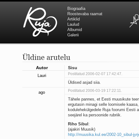
Biograafia
Roostevaba raamat
Artiklid
Laulud
Albumid
Galerii
Üldine arutelu
Autor
Sisu
Postitatud 2006-02-07 17:42:47.
Lauri
Üldised asjad siia.
Postitatud 2006-03-19 17:22:11.
ago
Tähele pannes, et Eesti muusikute teem
ergutasin minagi selle loomisele kaasa, 
kodulehekülgedele Ruja foorumi Eesti a
seejärel ka persoonide rubriik.
Riho Sibul
:
(ajakiri Muusik)
http://muusika.kul.ee/2002-10_sibul-jyr