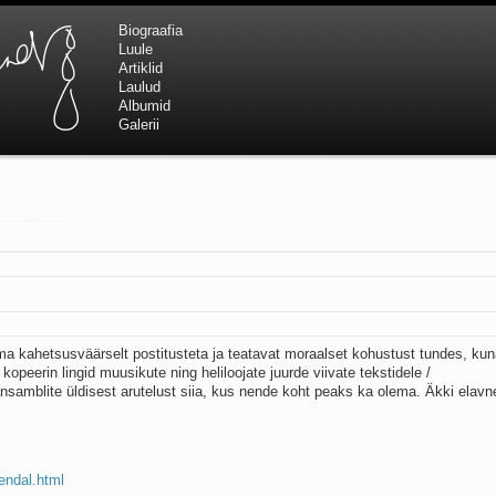
Biograafia
Luule
Artiklid
Laulud
Albumid
Galerii
a kahetsusväärselt postitusteta ja teatavat moraalset kohustust tundes, ku
kopeerin lingid muusikute ning heliloojate juurde viivate tekstidele /
nsamblite üldisest arutelust siia, kus nende koht peaks ka olema. Äkki elavn
jendal.html