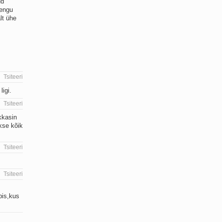
ud
oengu
lt ühe
Tsiteeri
ligi.
Tsiteeri
akkasin
kse kõik
Tsiteeri
Tsiteeri
bis,kus