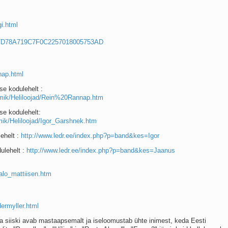
i.html
7D7D78A719C7F0C2257018005753AD
nap.html
se kodulehelt :
emik/Heliloojad/Rein%20Rannap.htm
se kodulehelt:
mik/Heliloojad/Igor_Garshnek.htm
ehelt :
http://www.ledr.ee/index.php?p=band&kes=Igor
ulehelt :
http://www.ledr.ee/index.php?p=band&kes=Jaanus
/alo_mattiisen.htm
ermyller.html
ga siiski avab mastaapsemalt ja iseloomustab ühte inimest, keda Eesti