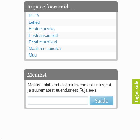
Ruja.ee foorumid...
RUJA
Lehed
Eesti muusika
Eesti ansamblid
Eesti muusikud
Maailma muusika
Muu
Meililist
Meililisti abil tead alati olulisematest üritustest
ja suurematest uuendustest Ruja.ee-s!