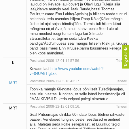
lauldud on Kevade laul(cover) ja Olavi lugu Tule(ja siia
jää),klahve mängis veel Jaak Raude,bassi Toomas
Paults,trumme Enn Laidre(Apelsin) ja hilisem teada tuntud
helitehnik,teda asendas hiljem Paap Kõlar(Kõlar mängis
üldse tol ajal sajas bändis)Tõnu Tormis tuli hiljem kitrat
mängima nii,et Avo jäi ainult klahvi peale.See Tule oli
minu meelest isegi tuntum lugu kui Silmade
sära,mäletan,et tegime seda Elva Keska
bändiga"Ätid",muueas seal mängis hilisem Riski ja Kruuse
bändi bassimees Enn Kruuse,parim bassimees kellega
olen koos mänginud.
Postitatud 2009-12-01 14:57:56.
Tsiteeri
k
Kevade laul
http://www.youtube.com/watch?
v=04UA8TfgLxk
Postitatud 2009-12-05 16:43:17.
Tsiteeri
MRT
Toonika mängis 60-ndate lõpus põhiliselt Tuletõrjemajas,
seal Viru vastas. Kinnitan, et selle bändi bassimängija oli
JAAN KIVISILD, keda eelpool polegi nimetatud.
Postitatud 2009-12-12 01:09:16.
Tsiteeri
MRT
Seal Pritsumajas oli ikka 60-ndate lõpus tõeline rahvaste
paabel. Venelased tungisid peale, eestlased ei andnud
alla. Mäletan seda kõike sellepärast, et Lüürikud tegid