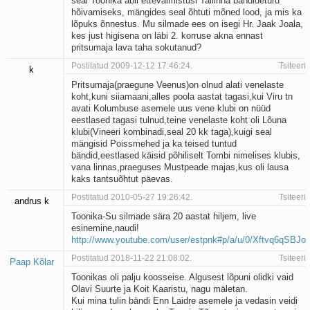
seal Toonika abil ettevalmistusi Tallinna bändideturu
hõivamiseks, mängides seal õhtuti mõned lood, ja mis ka
lõpuks õnnestus. Mu silmade ees on isegi Hr. Jaak Joala,
kes just higisena on läbi 2. korruse akna ennast
pritsumaja lava taha sokutanud?
Postitatud 2009-12-12 17:46:24.
Tsiteeri
k
Pritsumaja(praegune Veenus)on olnud alati venelaste
koht,kuni siiamaani,alles poola aastat tagasi,kui Viru tn
avati Kolumbuse asemele uus vene klubi on nüüd
eestlased tagasi tulnud,teine venelaste koht oli Lõuna
klubi(Vineeri kombinadi,seal 20 kk taga),kuigi seal
mängisid Poissmehed ja ka teised tuntud
bändid,eestlased käisid põhiliselt Tombi nimelises klubis,
vana linnas,praeguses Mustpeade majas,kus oli lausa
kaks tantsuõhtut päevas.
Postitatud 2010-05-27 19:26:42.
Tsiteeri
andrus k
Toonika-Su silmade sära 20 aastat hiljem, live
esinemine,naudi!
http://www.youtube.com/user/estpnk#p/a/u/0/Xftvq6qSBJo
Postitatud 2018-11-22 21:08:02.
Tsiteeri
Paap Kõlar
Toonikas oli palju koosseise. Algusest lõpuni olidki vaid
Olavi Suurte ja Koit Kaaristu, nagu mäletan.
Kui mina tulin bändi Enn Laidre asemele ja vedasin veidi