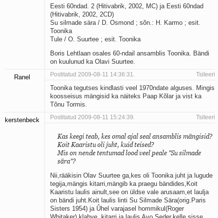
Eesti 60ndad. 2 (Hitivabrik, 2002, MC) ja Eesti 60ndad
Kaks pihtimust
(Hitivabrik, 2002, 2CD)
Ahtumine
Su silmade sära / D. Osmond ; sõn.: H. Karmo ; esit.
Braueri lint
Toonika
Tule / O. Suurtee ; esit. Toonika
Boris Lehtlaan osales 60-ndail ansamblis Toonika. Bändi
on kuulunud ka Olavi Suurtee.
Postitatud 2009-08-11 14:36:31.
Tsiteeri
Ranel
Toonika tegutses kindlasti veel 1970ndate alguses. Mingis
koosseisus mängisid ka näiteks Paap Kõlar ja vist ka
Tõnu Tormis.
Postitatud 2009-08-11 15:24:39.
Tsiteeri
kerstenbeck
Kas keegi teab, kes omal ajal seal ansamblis mängisid?
Koit Kaaristu oli juht, kuid teised?
Mis on nende tentumad lood veel peale "Su silmade
sära"?
Nii,rääkisin Olav Suurtee ga,kes oli Toonika juht ja lugude
tegija,mängis kitarri,mängib ka praegu bändides,Koit
Kaaristu laulis ainult,see on üldse vale arusaam,et laulja
on bändi juht.Koit laulis linti Su Silmade Sära(orig.Paris
Sisters 1954) ja Ûhel varajasel hommikul(Roger
Whitaker),klahve, kitarri ja laulis Avo Seder,kelle sisse