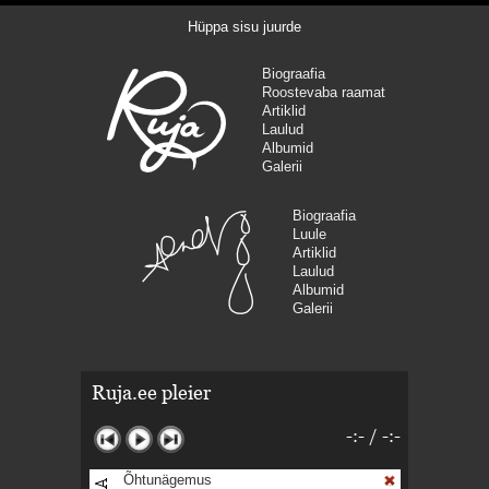
Hüppa sisu juurde
Biograafia
Roostevaba raamat
Artiklid
Laulud
Albumid
Galerii
Biograafia
Luule
Artiklid
Laulud
Albumid
Galerii
Ruja.ee pleier
-:-
/
-:-
Õhtunägemus