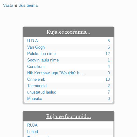
Vasta
&
Uus teema
Ruja.ee foorumis...
U.D.A.
5
Van Gogh
6
Paluks loo nime
12
Soovin laulu nime
1
Consilium
4
Nik Kershaw lugu "Wouldn't It ...
0
Õnnelemb
18
Teemandid
2
unustatud laulud
7
Muusika
0
Ruja.ee foorumid...
RUJA
Lehed