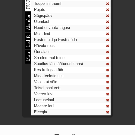
Tsepeliini triumf
Pajats
Sügispäev
Ülemlaul
Need ei vaata tagasi
Must lind
Eesti muld ja Eesti süda
Rävala rock
Õunalaul
Sa oled mul teine
Suudlus läbi jäätunud klaasi
Kes kellega käib
Mida teeksid siis
Vaiki kui võid
Teisel pool vett
Veerev kivi
Lootuselaul
Meeste laul
Eleegia
Tulekell
Ahtumine
Aeg on nagu rong