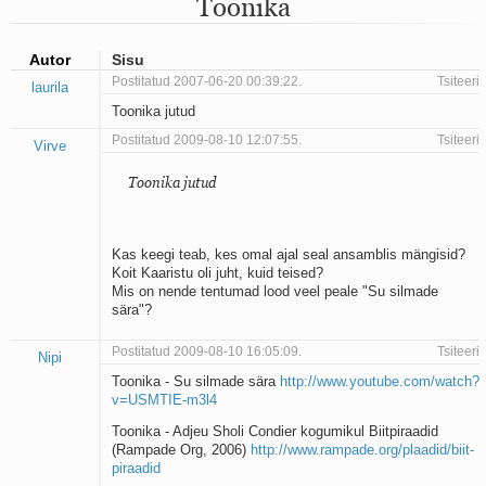
Toonika
Mu isamaa on minu arm
Ma mustas öös näen...
Laul surnud linnust
Autor
Sisu
Aeg
Postitatud 2007-06-20 00:39:22.
Tsiteeri
laurila
Oota mind
Toonika jutud
Ih-ih-hii ja ah-ah-haa
Päikeselapsed
Postitatud 2009-08-10 12:07:55.
Tsiteeri
Virve
Laul võimalusest
Luigelaul
Toonika jutud
Nii vaikseks kõik on jäänud
Mis saab sellest loomusevalust
Ei mullast
Kas keegi teab, kes omal ajal seal ansamblis mängisid?
Avanemine
Koit Kaaristu oli juht, kuid teised?
Üleminek
Mis on nende tentumad lood veel peale "Su silmade
Laul teost
sära"?
Põhi, lõuna, ida, lääs
Elupõline kaja
Postitatud 2009-08-10 16:05:09.
Tsiteeri
Nipi
Omaette
Toonika - Su silmade sära
http://www.youtube.com/watch?
Perekondlik
v=USMTIE-m3l4
Kassimäng
Toonika - Adjeu Sholi Condier kogumikul Biitpiraadid
Läänemere lained
(Rampade Org, 2006)
http://www.rampade.org/plaadid/biit-
Üle müüri
piraadid
Valgusemaastikud