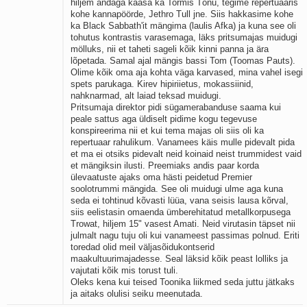
hiljem andaga kaasa ka Tormis Tõnu, tegime repertuaaris
kohe kannapöörde, Jethro Tull jne. Siis hakkasime kohe
ka Black Sabbath'it mängima (laulis Afka) ja kuna see oli
tohutus kontrastis varasemaga, läks pritsumajas muidugi
mölluks, nii et taheti sageli kõik kinni panna ja ära
lõpetada. Samal ajal mängis bassi Tom (Toomas Pauts).
Olime kõik oma aja kohta väga karvased, mina vahel isegi
spets parukaga. Kirev hipiriietus, mokassiinid,
nahknarmad, alt laiad teksad muidugi.
Pritsumaja direktor pidi sügamerabanduse saama kui
peale sattus aga üldiselt pidime kogu tegevuse
konspireerima nii et kui tema majas oli siis oli ka
repertuaar rahulikum. Vanamees käis mulle pidevalt pida
et ma ei otsiks pidevalt neid koinaid neist trummidest vaid
et mängiksin ilusti. Preemiaks andis paar korda
ülevaatuste ajaks oma hästi peidetud Premier
soolotrummi mängida. See oli muidugi ulme aga kuna
seda ei tohtinud kõvasti lüüa, vana seisis lausa kõrval,
siis eelistasin omaenda ümberehitatud metallkorpusega
Trowat, hiljem 15" vasest Amati. Neid virutasin täpset nii
julmalt nagu tuju oli kui vanameest passimas polnud. Eriti
toredad olid meil väljasõidukontserid
maakultuurimajadesse. Seal läksid kõik peast lolliks ja
vajutati kõik mis torust tuli.
Oleks kena kui teised Toonika liikmed seda juttu jätkaks
ja aitaks olulisi seiku meenutada.