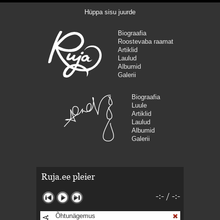
Hüppa sisu juurde
Biograafia
Roostevaba raamat
Artiklid
Laulud
Albumid
Galerii
Biograafia
Luule
Artiklid
Laulud
Albumid
Galerii
Ruja.ee pleier
-:-
/
-:-
Õhtunägemus