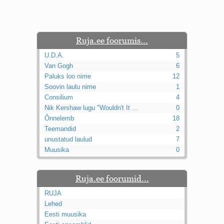
Kaks pihtimust
Ahtumine
Braueri lint
Ruja.ee foorumis...
U.D.A.
5
Van Gogh
6
Paluks loo nime
12
Soovin laulu nime
1
Consilium
4
Nik Kershaw lugu "Wouldn't It ...
0
Õnnelemb
18
Teemandid
2
unustatud laulud
7
Muusika
0
Ruja.ee foorumid...
RUJA
Lehed
Eesti muusika