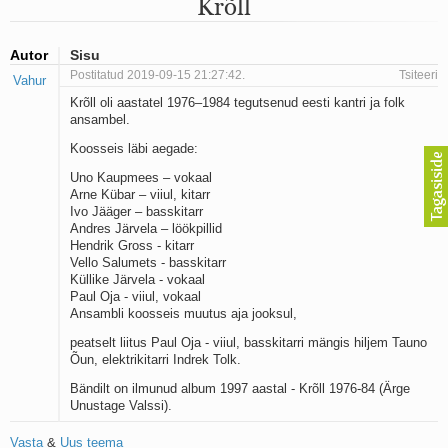
Krõll
Mu isamaa on minu arm
Ma mustas öös näen...
Laul surnud linnust
Autor
Sisu
Aeg
Postitatud 2019-09-15 21:27:42.
Tsiteeri
Vahur
Oota mind
Krõll oli aastatel 1976–1984 tegutsenud eesti kantri ja folk
Ih-ih-hii ja ah-ah-haa
ansambel.
Päikeselapsed
Laul võimalusest
Koosseis läbi aegade:
Luigelaul
Uno Kaupmees – vokaal
Nii vaikseks kõik on jäänud
Arne Kübar – viiul, kitarr
Mis saab sellest loomusevalust
Ivo Jääger – basskitarr
Ei mullast
Andres Järvela – löökpillid
Avanemine
Hendrik Gross - kitarr
Vello Salumets - basskitarr
Üleminek
Küllike Järvela - vokaal
Laul teost
Paul Oja - viiul, vokaal
Põhi, lõuna, ida, lääs
Ansambli koosseis muutus aja jooksul,
Elupõline kaja
peatselt liitus Paul Oja - viiul, basskitarri mängis hiljem Tauno
Omaette
Õun, elektrikitarri Indrek Tolk.
Perekondlik
Kassimäng
Bändilt on ilmunud album 1997 aastal - Krõll 1976-84 (Ärge
Läänemere lained
Unustage Valssi).
Üle müüri
Vasta
&
Uus teema
Valgusemaastikud