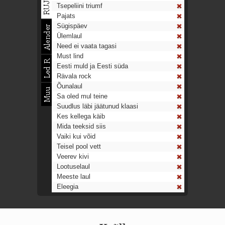
Tsepeliini triumf
Pajats
Sügispäev
Ülemlaul
Need ei vaata tagasi
Must lind
Eesti muld ja Eesti süda
Rävala rock
Õunalaul
Sa oled mul teine
Suudlus läbi jäätunud klaasi
Kes kellega käib
Mida teeksid siis
Vaiki kui võid
Teisel pool vett
Veerev kivi
Lootuselaul
Meeste laul
Eleegia
Tulekell
Ahtumine
Aeg on nagu rong