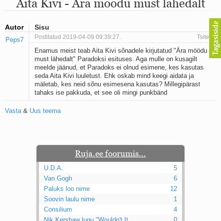
Aita Kivi - Ära möödu must lähedalt
Mu isamaa on minu arm
Ma mustas öös näen...
Laul surnud linnust
Autor
Sisu
Aeg
Postitatud 2019-04-09 09:39:27.
Tsiteeri
Peps7
Oota mind
Enamus meist teab Aita Kivi sõnadele kirjutatud "Ära möödu
Ih-ih-hii ja ah-ah-haa
must lähedalt" Paradoksi esituses. Aga mulle on kusagilt
Päikeselapsed
meelde jäänud, et Paradoks ei olnud esimene, kes kasutas
Laul võimalusest
seda Aita Kivi luuletust. Ehk oskab mind keegi aidata ja
Luigelaul
mäletab, kes neid sõnu esimesena kasutas? Millegipärast
Nii vaikseks kõik on jäänud
tahaks ise pakkuda, et see oli mingi punkbänd
Mis saab sellest loomusevalust
Ei mullast
Vasta
&
Uus teema
Avanemine
Üleminek
Laul teost
Põhi, lõuna, ida, lääs
Ruja.ee foorumis...
Elupõline kaja
U.D.A.
5
Omaette
Van Gogh
6
Perekondlik
Paluks loo nime
12
Kassimäng
Soovin laulu nime
Läänemere lained
1
Üle müüri
Consilium
4
Valgusemaastikud
Nik Kershaw lugu "Wouldn't It ...
0