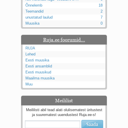
Kaks pihtimust
Õnnelemb
18
Ahtumine
Teemandid
2
Braueri lint
unustatud laulud
7
Muusika
0
Ruja.ee foorumid...
RUJA
Lehed
Eesti muusika
Eesti ansamblid
Eesti muusikud
Maailma muusika
Muu
Meililist
Meililisti abil tead alati olulisematest üritustest
ja suurematest uuendustest Ruja.ee-s!