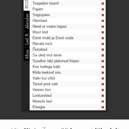
Tsepeliini triumf
Pajats
Sügispäev
Ülemlaul
Need ei vaata tagasi
Must lind
Eesti muld ja Eesti süda
Rävala rock
Õunalaul
Sa oled mul teine
Suudlus läbi jäätunud klaasi
Kes kellega käib
Mida teeksid siis
Vaiki kui võid
Teisel pool vett
Veerev kivi
Lootuselaul
Meeste laul
Eleegia
Tulekell
Ahtumine
Aeg on nagu rong