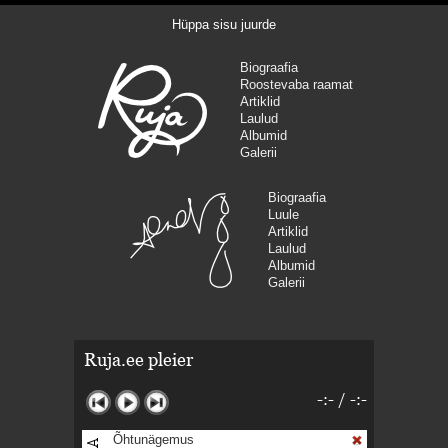
Hüppa sisu juurde
Biograafia
Roostevaba raamat
Artiklid
Laulud
Albumid
Galerii
Biograafia
Luule
Artiklid
Laulud
Albumid
Galerii
Ruja.ee pleier
-:-
/
-:-
Õhtunägemus