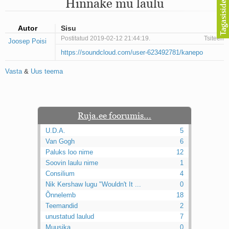
Hinnake mu laulu
Mu isamaa on minu arm
Ma mustas öös näen...
Laul surnud linnust
Autor
Sisu
Aeg
Postitatud 2019-02-12 21:44:19.
Tsiteeri
Joosep Poisi
Oota mind
https://soundcloud.com/user-623492781/kanepo
Ih-ih-hii ja ah-ah-haa
Päikeselapsed
Vasta
&
Uus teema
Laul võimalusest
Luigelaul
Nii vaikseks kõik on jäänud
Mis saab sellest loomusevalust
Ei mullast
Ruja.ee foorumis...
Avanemine
U.D.A.
5
Üleminek
Van Gogh
6
Laul teost
Paluks loo nime
12
Põhi, lõuna, ida, lääs
Soovin laulu nime
1
Elupõline kaja
Consilium
4
Omaette
Nik Kershaw lugu "Wouldn't It ...
0
Perekondlik
Õnnelemb
18
Kassimäng
Teemandid
2
Läänemere lained
unustatud laulud
Üle müüri
7
Valgusemaastikud
Muusika
0