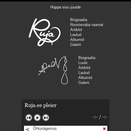
Hüppa sisu juurde
Biograafia
Roostevaba raamat
Artiklid
Laulud
Albumid
Galerii
Biograafia
Luule
Artiklid
Laulud
Albumid
Galerii
Ruja.ee pleier
-:-
/
-:-
Õhtunägemus