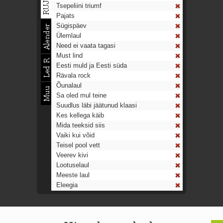
Tsepeliini triumf
Pajats
Sügispäev
Ülemlaul
Need ei vaata tagasi
Must lind
Eesti muld ja Eesti süda
Rävala rock
Õunalaul
Sa oled mul teine
Suudlus läbi jäätunud klaasi
Kes kellega käib
Mida teeksid siis
Vaiki kui võid
Teisel pool vett
Veerev kivi
Lootuselaul
Meeste laul
Eleegia
Tulekell
Ahtumine
Aeg on nagu rong