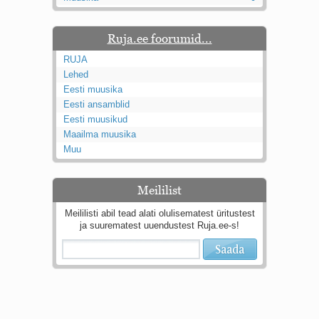
Kaks pihtimust
Ahtumine
Ruja.ee foorumid...
Braueri lint
RUJA
Lehed
Eesti muusika
Eesti ansamblid
Eesti muusikud
Maailma muusika
Muu
Meililist
Meililisti abil tead alati olulisematest üritustest
ja suurematest uuendustest Ruja.ee-s!