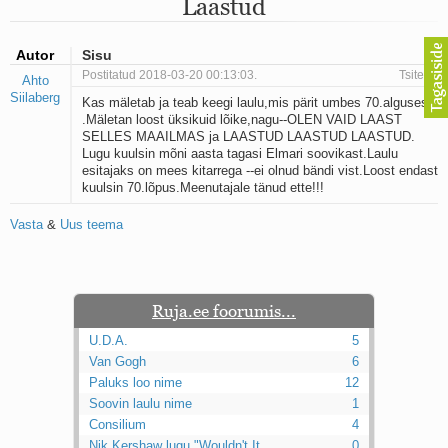
Laastud
Mu isamaa on minu arm
Ma mustas öös näen...
Laul surnud linnust
Autor
Sisu
Aeg
Postitatud 2018-03-20 00:13:03.
Tsiteeri
Ahto
Oota mind
Siilaberg
Kas mäletab ja teab keegi laulu,mis pärit umbes 70.algusest
Ih-ih-hii ja ah-ah-haa
.Mäletan loost üksikuid lõike,nagu--OLEN VAID LAAST
Päikeselapsed
SELLES MAAILMAS ja LAASTUD LAASTUD LAASTUD.
Laul võimalusest
Lugu kuulsin mõni aasta tagasi Elmari soovikast.Laulu
Luigelaul
esitajaks on mees kitarrega --ei olnud bändi vist.Loost endast
Nii vaikseks kõik on jäänud
kuulsin 70.lõpus.Meenutajale tänud ette!!!
Mis saab sellest loomusevalust
Ei mullast
Vasta
&
Uus teema
Avanemine
Üleminek
Laul teost
Põhi, lõuna, ida, lääs
Ruja.ee foorumis...
Elupõline kaja
U.D.A.
5
Omaette
Van Gogh
6
Perekondlik
Paluks loo nime
12
Kassimäng
Soovin laulu nime
Läänemere lained
1
Üle müüri
Consilium
4
Valgusemaastikud
Nik Kershaw lugu "Wouldn't It ...
0