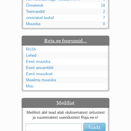
Kaks pihtimust
Õnnelemb
18
Ahtumine
Teemandid
2
Braueri lint
unustatud laulud
7
Muusika
0
Ruja.ee foorumid...
RUJA
Lehed
Eesti muusika
Eesti ansamblid
Eesti muusikud
Maailma muusika
Muu
Meililist
Meililisti abil tead alati olulisematest üritustest
ja suurematest uuendustest Ruja.ee-s!