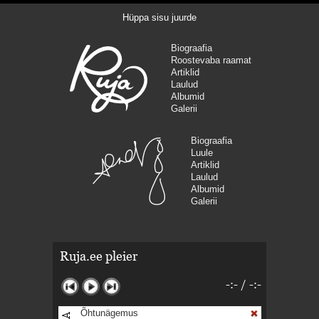
Hüppa sisu juurde
Biograafia
Roostevaba raamat
Artiklid
Laulud
Albumid
Galerii
Biograafia
Luule
Artiklid
Laulud
Albumid
Galerii
Ruja.ee pleier
-:-
/
-:-
Õhtunägemus