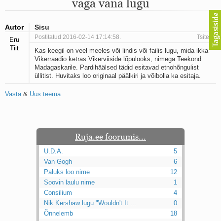
väga vana lugu
Mu isamaa on minu arm
Ma mustas öös näen...
Laul surnud linnust
Autor
Sisu
Aeg
Postitatud 2016-02-14 17:14:58.
Tsiteeri
Eru
Oota mind
Tiit
Kas keegil on veel meeles või lindis või failis lugu, mida ikka
Ih-ih-hii ja ah-ah-haa
Vikerraadio ketras Vikerviiside lõpulooks, nimega Teekond
Päikeselapsed
Madagaskarile. Pardihäälsed tädid esitavad etnohõngulist
Laul võimalusest
üllitist. Huvitaks loo originaal päälkiri ja võibolla ka esitaja.
Luigelaul
Nii vaikseks kõik on jäänud
Vasta
&
Uus teema
Mis saab sellest loomusevalust
Ei mullast
Avanemine
Üleminek
Ruja.ee foorumis...
Laul teost
Põhi, lõuna, ida, lääs
U.D.A.
5
Elupõline kaja
Van Gogh
6
Omaette
Paluks loo nime
12
Perekondlik
Soovin laulu nime
1
Kassimäng
Consilium
4
Läänemere lained
Nik Kershaw lugu "Wouldn't It ...
0
Üle müüri
Õnnelemb
18
Valgusemaastikud