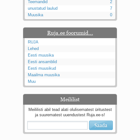
Teemandid
2
Kaks pihtimust
unustatud laulud
7
Ahtumine
Muusika
0
Braueri lint
Ruja.ee foorumid...
RUJA
Lehed
Eesti muusika
Eesti ansamblid
Eesti muusikud
Maailma muusika
Muu
Meililist
Meililisti abil tead alati olulisematest üritustest
ja suurematest uuendustest Ruja.ee-s!