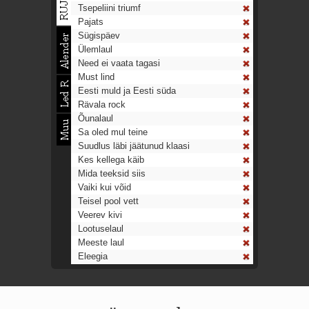
Tsepeliini triumf
Pajats
Sügispäev
Ülemlaul
Need ei vaata tagasi
Must lind
Eesti muld ja Eesti süda
Rävala rock
Õunalaul
Sa oled mul teine
Suudlus läbi jäätunud klaasi
Kes kellega käib
Mida teeksid siis
Vaiki kui võid
Teisel pool vett
Veerev kivi
Lootuselaul
Meeste laul
Eleegia
Tulekell
Ahtumine
Aeg on nagu rong