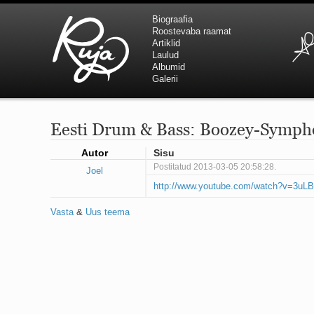
Biograafia
Roostevaba raamat
Artiklid
Laulud
Albumid
Galerii
Eesti Drum & Bass: Boozey-Symph
Autor
Sisu
Postitatud 2013-03-05 20:58:28.
Joel
http://www.youtube.com/watch?v=3u
Vasta
&
Uus teema