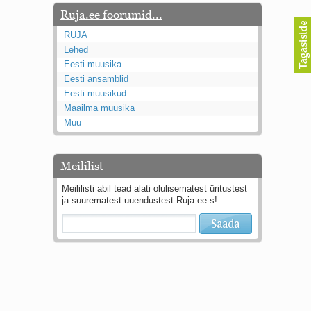
Ruja.ee foorumid...
RUJA
Lehed
Eesti muusika
Eesti ansamblid
Eesti muusikud
Maailma muusika
Muu
Meililist
Meililisti abil tead alati olulisematest üritustest
ja suurematest uuendustest Ruja.ee-s!