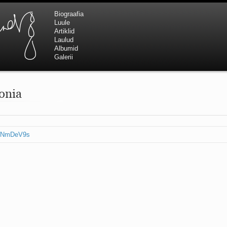
Biograafia
Luule
Artiklid
Laulud
Albumid
Galerii
onia
LBNmDeV9s