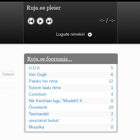
Ruja.ee pleier
-:-
/
-:-
Lugude nimekiri
Ruja.ee foorumis...
U.D.A.
5
Tsiteeri
Van Gogh
6
Paluks loo nime
12
Soovin laulu nime
1
Consilium
4
Nik Kershaw lugu "Wouldn't It ...
0
Õnnelemb
18
Teemandid
2
unustatud laulud
7
Muusika
0