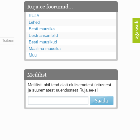
Ruja.ee foorumid...
RUJA
Lehed
Eesti muusika
Eesti ansamblid
Tsiteeri
Eesti muusikud
Maailma muusika
Muu
Meililist
Meililisti abil tead alati olulisematest üritustest
ja suurematest uuendustest Ruja.ee-s!