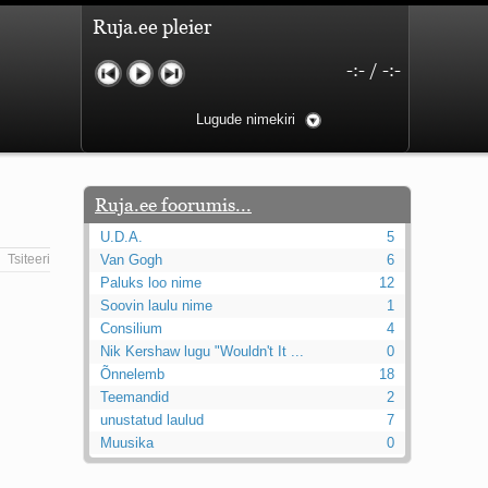
Ruja.ee pleier
-:-
/
-:-
Lugude nimekiri
Ruja.ee foorumis...
U.D.A.
5
Tsiteeri
Van Gogh
6
Paluks loo nime
12
Soovin laulu nime
1
Consilium
4
Nik Kershaw lugu "Wouldn't It ...
0
Õnnelemb
18
Teemandid
2
unustatud laulud
7
Muusika
0