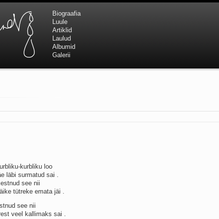
Biograafia
Luule
Artiklid
Laulud
Albumid
Galerii
rbliku-kurbliku loo
e läbi surmatud sai .
estnud see nii
ike tütreke emata jäi .
stnud see nii
rest veel kallimaks sai .