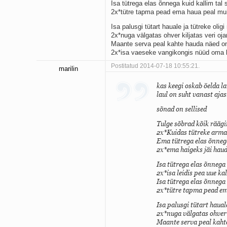
Isa tütrega elas õnnega kuid kallim tal s
2x*tütre tapma pead ema haua peal mui
Isa palusgi tütart hauale ja tütreke oligi
2x*nuga välgatas ohver kiljatas veri oj
Maante serva peal kahte hauda näed on
2x*isa vaeseke vangikongis nüüd oma k
Postitatud 2014-07-18 10:55:21.
marilin
kas keegi oskab öelda lau
laul on suht vanast ajast
sõnad on sellised
Tulge sõbrad kõik räägi
2x*Kuidas tütreke armas
Ema tütrega elas õnnega
2x*ema haigeks jäi haud
Isa tütrega elas õnnega 
2x*isa leidis pea uue kal
Isa tütrega elas õnnega 
2x*tütre tapma pead ema
Isa palusgi tütart haual
2x*nuga välgatas ohver k
Maante serva peal kaht