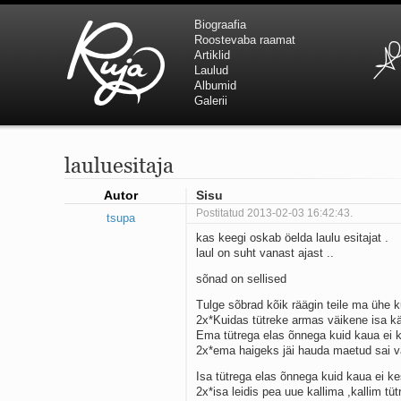
Biograafia
Roostevaba raamat
Artiklid
Laulud
Albumid
Galerii
lauluesitaja
Autor
Sisu
Postitatud 2013-02-03 16:42:43.
tsupa
kas keegi oskab öelda laulu esitajat .
laul on suht vanast ajast ..
sõnad on sellised
Tulge sõbrad kõik räägin teile ma ühe ku
2x*Kuidas tütreke armas väikene isa kä
Ema tütrega elas õnnega kuid kaua ei k
2x*ema haigeks jäi hauda maetud sai vä
Isa tütrega elas õnnega kuid kaua ei ke
2x*isa leidis pea uue kallima ,kallim tüt