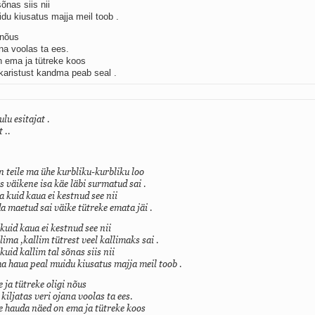
õnas siis nii
du kiusatus majja meil toob .
 nõus
ana voolas ta ees.
 ema ja tütreke koos
aristust kandma peab seal .
lu esitajat .
 ..
n teile ma ühe kurbliku-kurbliku loo
 väikene isa käe läbi surmatud sai .
 kuid kaua ei kestnud see nii
a maetud sai väike tütreke emata jäi .
kuid kaua ei kestnud see nii
lima ,kallim tütrest veel kallimaks sai .
kuid kallim tal sõnas siis nii
 haua peal muidu kiusatus majja meil toob .
e ja tütreke oligi nõus
iljatas veri ojana voolas ta ees.
e hauda näed on ema ja tütreke koos