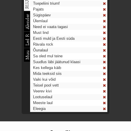
Tsepeliini triumf
Pajats
Sügispäev
Ülemlaul
Need ei vaata tagasi
Must lind
Eesti muld ja Eesti süda
Rävala rock
Õunalaul
Sa oled mul teine
Suudlus läbi jäätunud klaasi
Kes kellega käib
Mida teeksid siis
Vaiki kui võid
Teisel pool vett
Veerev kivi
Lootuselaul
Meeste laul
Eleegia
Tulekell
Ahtumine
Aeg on nagu rong