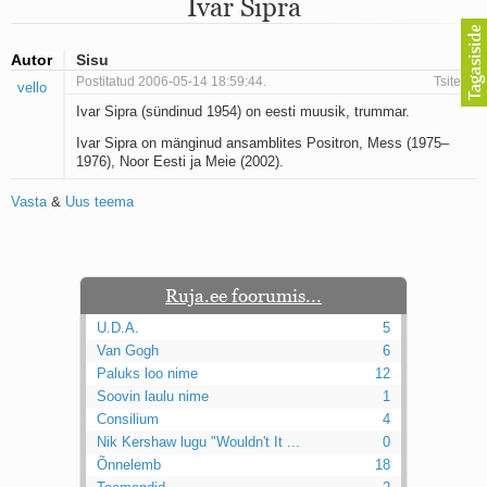
Ivar Sipra
Mu isamaa on minu arm
Ma mustas öös näen...
Laul surnud linnust
Autor
Sisu
Aeg
Postitatud 2006-05-14 18:59:44.
Tsiteeri
vello
Oota mind
Ivar Sipra (sündinud 1954) on eesti muusik, trummar.
Ih-ih-hii ja ah-ah-haa
Päikeselapsed
Ivar Sipra on mänginud ansamblites Positron, Mess (1975–
Laul võimalusest
1976), Noor Eesti ja Meie (2002).
Luigelaul
Nii vaikseks kõik on jäänud
Vasta
&
Uus teema
Mis saab sellest loomusevalust
Ei mullast
Avanemine
Üleminek
Ruja.ee foorumis...
Laul teost
U.D.A.
5
Põhi, lõuna, ida, lääs
Van Gogh
6
Elupõline kaja
Paluks loo nime
Omaette
12
Perekondlik
Soovin laulu nime
1
Kassimäng
Consilium
4
Läänemere lained
Nik Kershaw lugu "Wouldn't It ...
0
Üle müüri
Õnnelemb
18
Valgusemaastikud