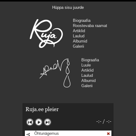
Hüppa sisu juurde
Biograafia
Roostevaba raamat
Artiklid
Laulud
Albumid
Galerii
Biograafia
Luule
Artiklid
Laulud
Albumid
Galerii
Ruja.ee pleier
-:-
/
-:-
Õhtunägemus