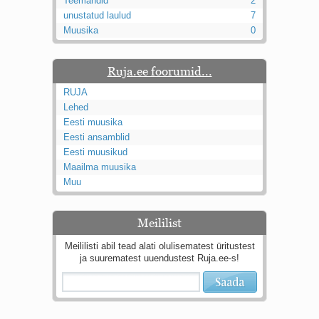
Teemandid
2
Kaks pihtimust
unustatud laulud
7
Ahtumine
Muusika
0
Braueri lint
Ruja.ee foorumid...
RUJA
Lehed
Eesti muusika
Eesti ansamblid
Eesti muusikud
Maailma muusika
Muu
Meililist
Meililisti abil tead alati olulisematest üritustest
ja suurematest uuendustest Ruja.ee-s!