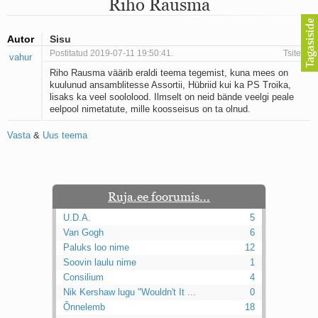
Riho Rausma
Mu isamaa on minu arm
Ma mustas öös näen...
Laul surnud linnust
Autor
Sisu
Aeg
Postitatud 2019-07-11 19:50:41.
Tsiteeri
vahur
Oota mind
Riho Rausma väärib eraldi teema tegemist, kuna mees on
Ih-ih-hii ja ah-ah-haa
kuulunud ansamblitesse Assortii, Hübriid kui ka PS Troika,
Päikeselapsed
lisaks ka veel soololood. Ilmselt on neid bände veelgi peale
Laul võimalusest
eelpool nimetatute, mille koosseisus on ta olnud.
Luigelaul
Nii vaikseks kõik on jäänud
Vasta
&
Uus teema
Mis saab sellest loomusevalust
Ei mullast
Avanemine
Üleminek
Ruja.ee foorumis...
Laul teost
Põhi, lõuna, ida, lääs
U.D.A.
5
Elupõline kaja
Van Gogh
6
Omaette
Paluks loo nime
12
Perekondlik
Soovin laulu nime
1
Kassimäng
Consilium
4
Läänemere lained
Nik Kershaw lugu "Wouldn't It ...
0
Üle müüri
Õnnelemb
18
Valgusemaastikud