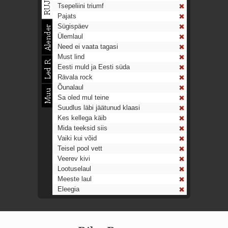
Tsepeliini triumf
Pajats
Sügispäev
Ülemlaul
Need ei vaata tagasi
Must lind
Eesti muld ja Eesti süda
Rävala rock
Õunalaul
Sa oled mul teine
Suudlus läbi jäätunud klaasi
Kes kellega käib
Mida teeksid siis
Vaiki kui võid
Teisel pool vett
Veerev kivi
Lootuselaul
Meeste laul
Eleegia
Tulekell
Ahtumine
Aeg on nagu rong