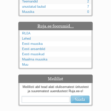
Teemandid
2
Kaks pihtimust
unustatud laulud
7
Ahtumine
Muusika
0
Braueri lint
Ruja.ee foorumid...
RUJA
Lehed
Eesti muusika
Eesti ansamblid
Eesti muusikud
Maailma muusika
Muu
Meililist
Meililisti abil tead alati olulisematest üritustest
ja suurematest uuendustest Ruja.ee-s!