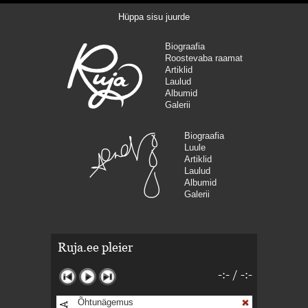
Hüppa sisu juurde
Biograafia
Roostevaba raamat
Artiklid
Laulud
Albumid
Galerii
Biograafia
Luule
Artiklid
Laulud
Albumid
Galerii
Ruja.ee pleier
-:-
/
-:-
Õhtunägemus