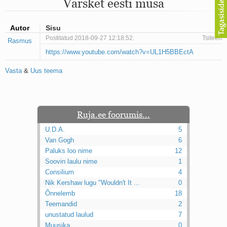
Värsket eesti musa
Mu isamaa on minu arm
Ma mustas öös näen...
Laul surnud linnust
Autor
Sisu
Aeg
Postitatud 2018-09-27 12:18:52.
Tsiteeri
Rasmus
Oota mind
https://www.youtube.com/watch?v=UL1H5BBEctA
Ih-ih-hii ja ah-ah-haa
Päikeselapsed
Vasta
&
Uus teema
Laul võimalusest
Luigelaul
Nii vaikseks kõik on jäänud
Mis saab sellest loomusevalust
Ei mullast
Ruja.ee foorumis...
Avanemine
U.D.A.
5
Üleminek
Van Gogh
6
Laul teost
Paluks loo nime
12
Põhi, lõuna, ida, lääs
Soovin laulu nime
1
Elupõline kaja
Consilium
4
Omaette
Nik Kershaw lugu "Wouldn't It ...
0
Perekondlik
Õnnelemb
18
Kassimäng
Teemandid
2
Läänemere lained
unustatud laulud
Üle müüri
7
Valgusemaastikud
Muusika
0