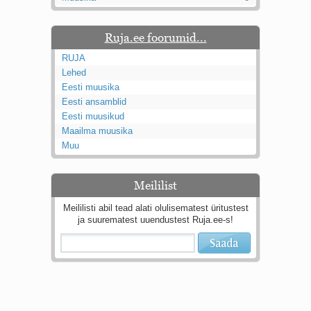
Kaks pihtimust
Ahtumine
Ruja.ee foorumid...
Braueri lint
RUJA
Lehed
Eesti muusika
Eesti ansamblid
Eesti muusikud
Maailma muusika
Muu
Meililist
Meililisti abil tead alati olulisematest üritustest
ja suurematest uuendustest Ruja.ee-s!