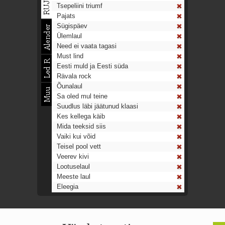
Tsepeliini triumf
Pajats
Sügispäev
Ülemlaul
Need ei vaata tagasi
Must lind
Eesti muld ja Eesti süda
Rävala rock
Õunalaul
Sa oled mul teine
Suudlus läbi jäätunud klaasi
Kes kellega käib
Mida teeksid siis
Vaiki kui võid
Teisel pool vett
Veerev kivi
Lootuselaul
Meeste laul
Eleegia
Tulekell
Ahtumine
Aeg on nagu rong