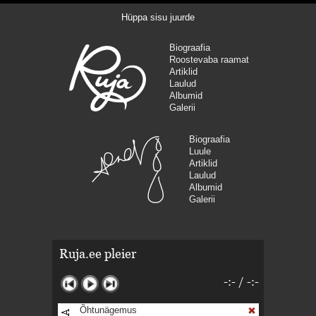
Hüppa sisu juurde
Biograafia
Roostevaba raamat
Artiklid
Laulud
Albumid
Galerii
Biograafia
Luule
Artiklid
Laulud
Albumid
Galerii
Ruja.ee pleier
-:-
/
-:-
Õhtunägemus