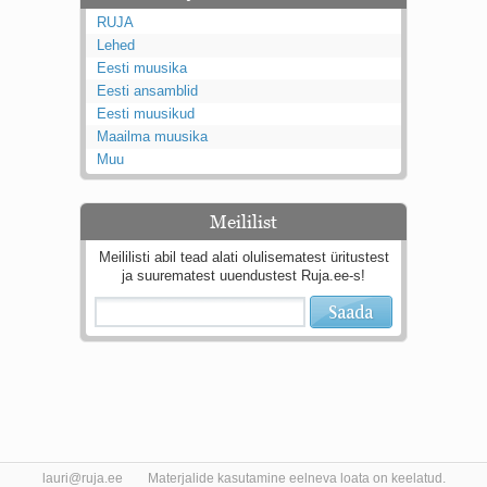
RUJA
Lehed
Eesti muusika
Eesti ansamblid
Eesti muusikud
Maailma muusika
Muu
Meililist
Meililisti abil tead alati olulisematest üritustest
ja suurematest uuendustest Ruja.ee-s!
lauri@ruja.ee
Materjalide kasutamine eelneva loata on keelatud.