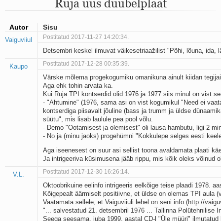
Ruja uus duubelplaat
Mu isamaa on minu arm
Ma mustas öös näen...
Laul surnud linnust
Autor
Sisu
Aeg
Postitatud 2017-11-27 14:20:34.
Vaiguviiul
Oota mind
Detsembri keskel ilmuvat väikesetriaažilist "Põhi, lõuna, ida,
Ih-ih-hii ja ah-ah-haa
Päikeselapsed
Postitatud 2017-12-28 00:35:39.
Kaupo
Laul võimalusest
Värske mõlema progekogumiku omanikuna ainult kiidan tegijai
Luigelaul
Aga ehk tohin arvata ka.
Nii vaikseks kõik on jäänud
Kui Ruja TPI kontserdid olid 1976 ja 1977 siis minul on vist se
Mis saab sellest loomusevalust
- "Ahtumine" (1976, sama asi on vist kogumikul "Need ei vaat
Ei mullast
kontserdiga piisavalt jõuline (bass ja trumm ja üldse dünaamika
süütu", mis lisab laulule pea pool võlu.
Avanemine
- Demo "Ootamisest ja olemisest" oli lausa hambutu, ligi 2 min
Üleminek
- No ja (minu jaoks) progehümni "Kokkulepe selges eesti keele
Laul teost
Põhi, lõuna, ida, lääs
Aga iseenesest on suur asi sellist toona avaldamata plaati käe
Ja intrigeeriva küsimusena jääb rippu, mis kõik oleks võinud ol
Elupõline kaja
Omaette
Postitatud 2017-12-30 16:26:14.
V.L.
Perekondlik
Oktoobrikuine eelinfo intrigeeris eelkõige teise plaadi 1978. 
Kassimäng
Kõigepealt äärmiselt positiivne, et üldse on olemas TPI aula (
Läänemere lained
Vaatamata sellele, et Vaiguviiuli lehel on seni info (http://vaigu
Üle müüri
"... salvestatud 21. detsembril 1976 ... Tallinna Polütehnilise I
Seega seesama, juba 1999. aastal CD-l "Üle müüri" ilmutatud 
Valgusemaastikud