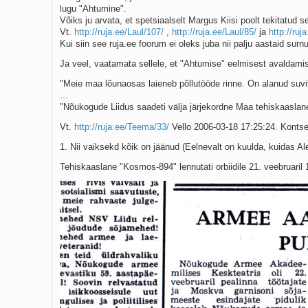
lugu "Ahtumine".
Kaks pihtimust
Võiks ju arvata, et spetsiaalselt Margus Kiisi poolt tekitatud 
Ahtumine
Vt.
http://ruja.ee/Laul/107/
,
http://ruja.ee/Laul/85/
ja
http://ru
Braueri lint
Kui siin see ruja.ee foorum ei oleks juba nii palju aastaid sur
Ja veel, vaatamata sellele, et "Ahtumise" eelmisest avaldamis
"Meie maa lõunaosas laieneb põllutööde rinne. On alanud suviv
...
"Nõukogude Liidus saadeti välja järjekordne Maa tehiskaaslan
Vt.
http://ruja.ee/Teema/33/
Vello 2006-03-18 17:25:24. Kontser
1. Nii vaiksekd kõik on jäänud (Eelnevalt on kuulda, kuidas Ale
Tehiskaaslane "Kosmos-894" lennutati orbiidile 21. veebruaril 