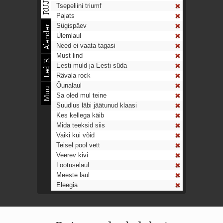
Tsepeliini triumf
Pajats
Sügispäev
Ülemlaul
Need ei vaata tagasi
Must lind
Eesti muld ja Eesti süda
Rävala rock
Õunalaul
Sa oled mul teine
Suudlus läbi jäätunud klaasi
Kes kellega käib
Mida teeksid siis
Vaiki kui võid
Teisel pool vett
Veerev kivi
Lootuselaul
Meeste laul
Eleegia
Tulekell
Ahtumine
Aeg on nagu rong