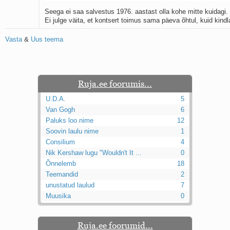
Seega ei saa salvestus 1976. aastast olla kohe mitte kuidagi.
Ei julge väita, et kontsert toimus sama päeva õhtul, kuid kindl
Vasta
&
Uus teema
Ruja.ee foorumis...
U.D.A.
5
Van Gogh
6
Paluks loo nime
12
Soovin laulu nime
1
Consilium
4
Nik Kershaw lugu "Wouldn't It ...
0
Õnnelemb
18
Teemandid
2
unustatud laulud
7
Muusika
0
Ruja.ee foorumid...