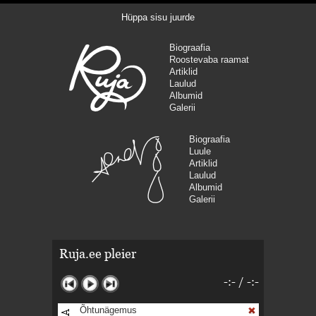
Hüppa sisu juurde
Biograafia
Roostevaba raamat
Artiklid
Laulud
Albumid
Galerii
Biograafia
Luule
Artiklid
Laulud
Albumid
Galerii
Ruja.ee pleier
-:-
/
-:-
Õhtunägemus