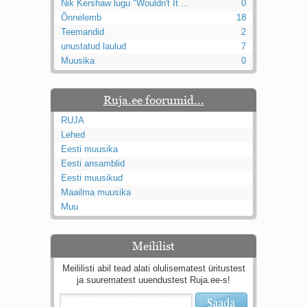
Nik Kershaw lugu "Wouldn't It ...
0
Õnnelemb
18
Teemandid
2
unustatud laulud
7
Muusika
0
Ruja.ee foorumid...
RUJA
Lehed
Eesti muusika
Eesti ansamblid
Eesti muusikud
Maailma muusika
Muu
Meililist
Meililisti abil tead alati olulisematest üritustest
ja suurematest uuendustest Ruja.ee-s!