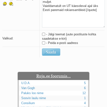
Kaks pihtimust
Ahtumine
Braueri lint
- Jälgi teemat (uute postituste kohta
Valikud:
saadetakse e-kiri)
- Peida e-posti aadress
Ruja.ee foorumis...
U.D.A.
5
Van Gogh
6
Paluks loo nime
12
Soovin laulu nime
1
Consilium
4