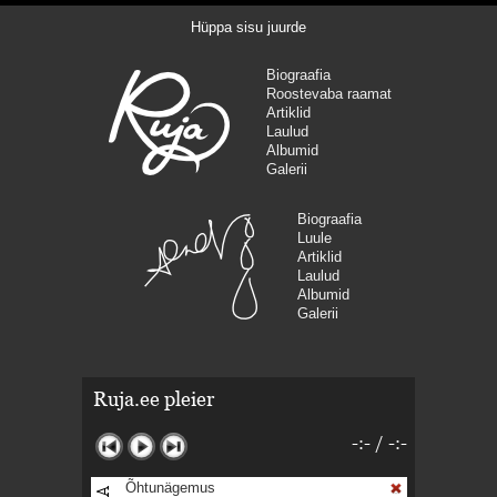
Hüppa sisu juurde
Biograafia
Roostevaba raamat
Artiklid
Laulud
Albumid
Galerii
Biograafia
Luule
Artiklid
Laulud
Albumid
Galerii
Ruja.ee pleier
-:-
/
-:-
Õhtunägemus