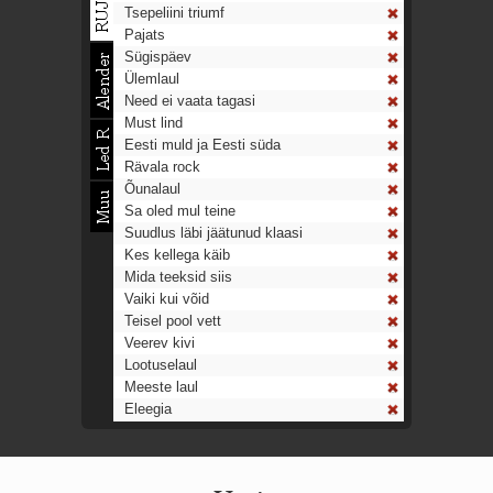
Tsepeliini triumf
Pajats
Sügispäev
Ülemlaul
Need ei vaata tagasi
Must lind
Eesti muld ja Eesti süda
Rävala rock
Õunalaul
Sa oled mul teine
Suudlus läbi jäätunud klaasi
Kes kellega käib
Mida teeksid siis
Vaiki kui võid
Teisel pool vett
Veerev kivi
Lootuselaul
Meeste laul
Eleegia
Tulekell
Ahtumine
Aeg on nagu rong