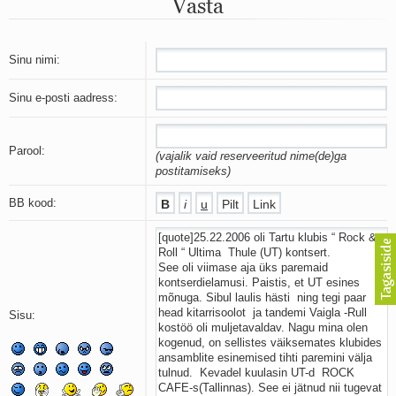
Vasta
Mu isamaa on minu arm
Ma mustas öös näen...
Laul surnud linnust
Aeg
Sinu nimi:
Oota mind
Ih-ih-hii ja ah-ah-haa
Sinu e-posti aadress:
Päikeselapsed
Laul võimalusest
Luigelaul
Parool:
(vajalik vaid reserveeritud nime(de)ga
Nii vaikseks kõik on jäänud
postitamiseks)
Mis saab sellest loomusevalust
Ei mullast
BB kood:
Avanemine
Üleminek
Laul teost
Põhi, lõuna, ida, lääs
Elupõline kaja
Omaette
Sisu:
Perekondlik
Kassimäng
Läänemere lained
Üle müüri
Valgusemaastikud