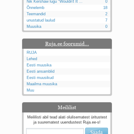
Nik Kershaw lugu "Wouldn't It ...
0
Õnnelemb
18
Teemandid
2
unustatud laulud
7
Muusika
0
Ruja.ee foorumid...
RUJA
Lehed
Eesti muusika
Eesti ansamblid
Eesti muusikud
Maailma muusika
Muu
Meililist
Meililisti abil tead alati olulisematest üritustest
ja suurematest uuendustest Ruja.ee-s!