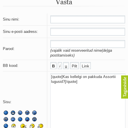
Vasta
Mu isamaa on minu arm
Ma mustas öös näen...
Laul surnud linnust
Aeg
Sinu nimi:
Oota mind
Ih-ih-hii ja ah-ah-haa
Sinu e-posti aadress:
Päikeselapsed
Laul võimalusest
Luigelaul
Parool:
(vajalik vaid reserveeritud nime(de)ga
Nii vaikseks kõik on jäänud
postitamiseks)
Mis saab sellest loomusevalust
Ei mullast
BB kood:
Avanemine
Üleminek
Laul teost
Põhi, lõuna, ida, lääs
Elupõline kaja
Omaette
Sisu:
Perekondlik
Kassimäng
Läänemere lained
Üle müüri
Valgusemaastikud