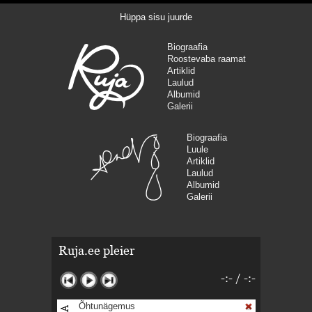
Hüppa sisu juurde
Biograafia
Roostevaba raamat
Artiklid
Laulud
Albumid
Galerii
Biograafia
Luule
Artiklid
Laulud
Albumid
Galerii
Ruja.ee pleier
-:-
/
-:-
Õhtunägemus