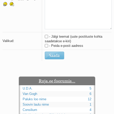
Kaks pihtimust
Ahtumine
Braueri lint
- Jälgi teemat (uute postituste kohta
Valikud:
saadetakse e-kiri)
- Peida e-posti aadress
Ruja.ee foorumis...
U.D.A.
5
Van Gogh
6
Paluks loo nime
12
Soovin laulu nime
1
Consilium
4