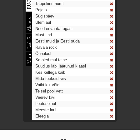
Tsepeliini triumf
Pajats
Sügispäev
Ülemlaul
Need ei vaata tagasi
Must lind
Eesti muld ja Eesti süda
Rävala rock
Õunalaul
Sa oled mul teine
Suudlus läbi jäätunud klaasi
Kes kellega käib
Mida teeksid siis
Vaiki kui võid
Teisel pool vett
Veerev kivi
Lootuselaul
Meeste laul
Eleegia
Tulekell
Ahtumine
Aeg on nagu rong