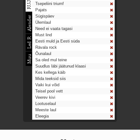
Tsepeliini triumf
Pajats
Sügispäev
Ülemlaul
Need ei vaata tagasi
Must lind
Eesti muld ja Eesti süda
Rävala rock
Õunalaul
Sa oled mul teine
Suudlus läbi jäätunud klaasi
Kes kellega käib
Mida teeksid siis
Vaiki kui võid
Teisel pool vett
Veerev kivi
Lootuselaul
Meeste laul
Eleegia
Tulekell
Ahtumine
Aeg on nagu rong