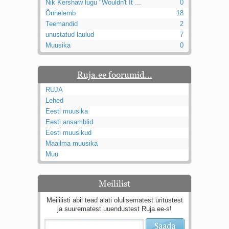
Nik Kershaw lugu "Wouldn't It ...
0
Õnnelemb
18
Teemandid
2
unustatud laulud
7
Muusika
0
Ruja.ee foorumid...
RUJA
Lehed
Eesti muusika
Eesti ansamblid
Eesti muusikud
Maailma muusika
Muu
Meililist
Meililisti abil tead alati olulisematest üritustest
ja suurematest uuendustest Ruja.ee-s!