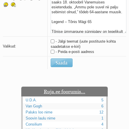
Kaks pihtimust
Ahtumine
Braueri lint
- Jälgi teemat (uute postituste kohta
Valikud:
saadetakse e-kiri)
- Peida e-posti aadress
Ruja.ee foorumis...
U.D.A.
5
Van Gogh
6
Paluks loo nime
12
Soovin laulu nime
1
Consilium
4