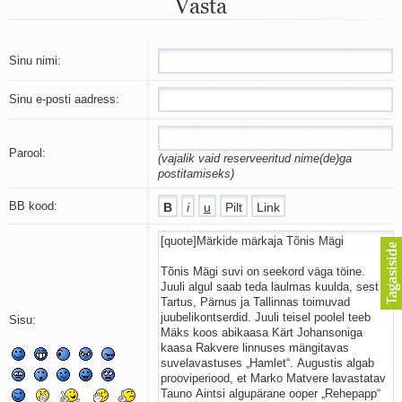
Vasta
Mu isamaa on minu arm
Ma mustas öös näen...
Laul surnud linnust
Aeg
Sinu nimi:
Oota mind
Ih-ih-hii ja ah-ah-haa
Sinu e-posti aadress:
Päikeselapsed
Laul võimalusest
Luigelaul
Parool:
(vajalik vaid reserveeritud nime(de)ga
Nii vaikseks kõik on jäänud
postitamiseks)
Mis saab sellest loomusevalust
Ei mullast
BB kood:
Avanemine
Üleminek
Laul teost
Põhi, lõuna, ida, lääs
Elupõline kaja
Omaette
Sisu:
Perekondlik
Kassimäng
Läänemere lained
Üle müüri
Valgusemaastikud