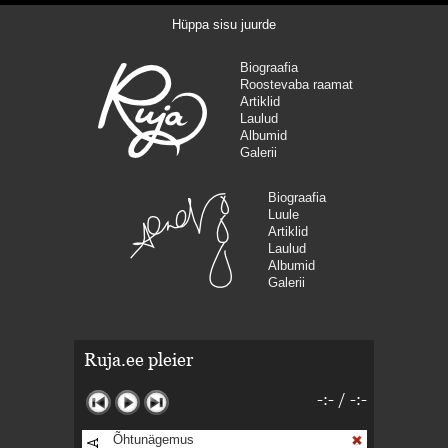
Hüppa sisu juurde
Biograafia
Roostevaba raamat
Artiklid
Laulud
Albumid
Galerii
Biograafia
Luule
Artiklid
Laulud
Albumid
Galerii
Ruja.ee pleier
-:-
/
-:-
Õhtunägemus