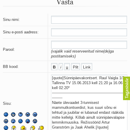
Vasta
Mu isamaa on minu arm
Ma mustas öös näen...
Laul surnud linnust
Aeg
Sinu nimi:
Oota mind
Ih-ih-hii ja ah-ah-haa
Sinu e-posti aadress:
Päikeselapsed
Laul võimalusest
Luigelaul
Parool:
(vajalik vaid reserveeritud nime(de)ga
Nii vaikseks kõik on jäänud
postitamiseks)
Mis saab sellest loomusevalust
Ei mullast
BB kood:
Avanemine
Üleminek
Laul teost
Põhi, lõuna, ida, lääs
Elupõline kaja
Omaette
Sisu:
Perekondlik
Kassimäng
Läänemere lained
Üle müüri
Valgusemaastikud