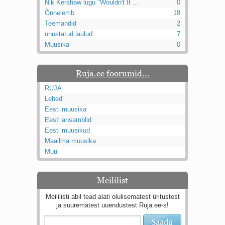
Nik Kershaw lugu "Wouldn't It ...
0
Õnnelemb
18
Teemandid
2
unustatud laulud
7
Muusika
0
Ruja.ee foorumid...
RUJA
Lehed
Eesti muusika
Eesti ansamblid
Eesti muusikud
Maailma muusika
Muu
Meililist
Meililisti abil tead alati olulisematest üritustest
ja suurematest uuendustest Ruja.ee-s!