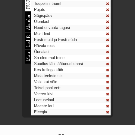
Tsepeliini triumf
Pajats
Sügispäev
Ülemlaul
Need ei vaata tagasi
Must lind
Eesti muld ja Eesti süda
Rävala rock
Õunalaul
Sa oled mul teine
Suudlus läbi jäätunud klaasi
Kes kellega käib
Mida teeksid siis
Vaiki kui võid
Teisel pool vett
Veerev kivi
Lootuselaul
Meeste laul
Eleegia
Tulekell
Ahtumine
Aeg on nagu rong