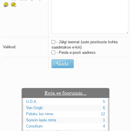
Kaks pihtimust
Ahtumine
Braueri lint
- Jälgi teemat (uute postituste kohta
Valikud:
saadetakse e-kiri)
- Peida e-posti aadress
Ruja.ee foorumis...
U.D.A.
5
Van Gogh
6
Paluks loo nime
12
Soovin laulu nime
1
Consilium
4