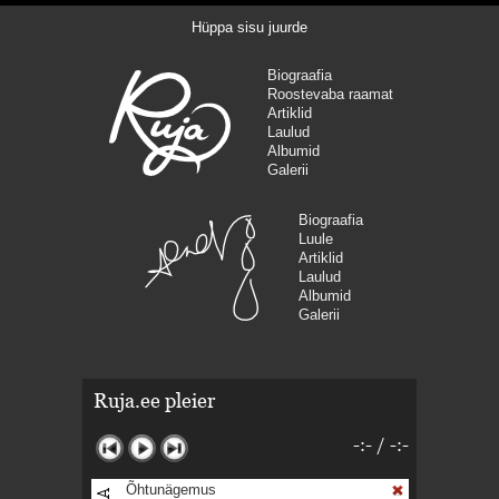
Hüppa sisu juurde
Biograafia
Roostevaba raamat
Artiklid
Laulud
Albumid
Galerii
Biograafia
Luule
Artiklid
Laulud
Albumid
Galerii
Ruja.ee pleier
-:-
/
-:-
Õhtunägemus