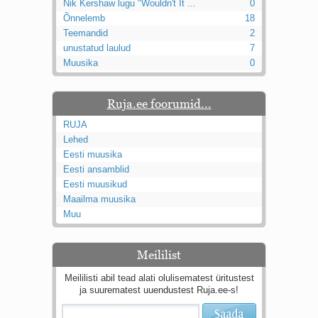
Nik Kershaw lugu "Wouldn't It ...
0
Õnnelemb
18
Teemandid
2
unustatud laulud
7
Muusika
0
Ruja.ee foorumid...
RUJA
Lehed
Eesti muusika
Eesti ansamblid
Eesti muusikud
Maailma muusika
Muu
Meililist
Meililisti abil tead alati olulisematest üritustest
ja suurematest uuendustest Ruja.ee-s!