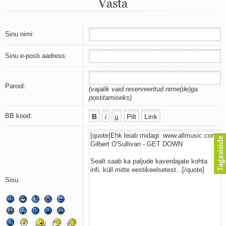
Vasta
Mu isamaa on minu arm
Ma mustas öös näen...
Laul surnud linnust
Aeg
Sinu nimi:
Oota mind
Ih-ih-hii ja ah-ah-haa
Sinu e-posti aadress:
Päikeselapsed
Laul võimalusest
Luigelaul
Parool:
(vajalik vaid reserveeritud nime(de)ga
Nii vaikseks kõik on jäänud
postitamiseks)
Mis saab sellest loomusevalust
Ei mullast
BB kood:
Avanemine
Üleminek
Laul teost
Põhi, lõuna, ida, lääs
Elupõline kaja
Omaette
Sisu:
Perekondlik
Kassimäng
Läänemere lained
Üle müüri
Valgusemaastikud