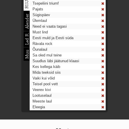
Tsepeliini triumf
Pajats
Sügispäev
Ülemlaul
Need ei vaata tagasi
Must lind
Eesti muld ja Eesti süda
Rävala rock
Õunalaul
Sa oled mul teine
Suudlus läbi jäätunud klaasi
Kes kellega käib
Mida teeksid siis
Vaiki kui võid
Teisel pool vett
Veerev kivi
Lootuselaul
Meeste laul
Eleegia
Tulekell
Ahtumine
Aeg on nagu rong