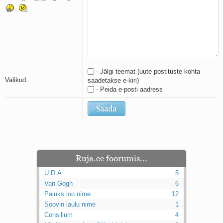
Kaks pihtimust
Ahtumine
Braueri lint
- Jälgi teemat (uute postituste kohta
Valikud:
saadetakse e-kiri)
- Peida e-posti aadress
Ruja.ee foorumis...
U.D.A.
5
Van Gogh
6
Paluks loo nime
12
Soovin laulu nime
1
Consilium
4