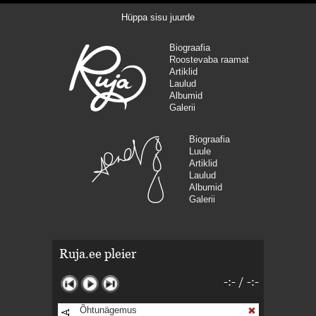
Hüppa sisu juurde
Biograafia
Roostevaba raamat
Artiklid
Laulud
Albumid
Galerii
Biograafia
Luule
Artiklid
Laulud
Albumid
Galerii
Ruja.ee pleier
-:-
/
-:-
Õhtunägemus