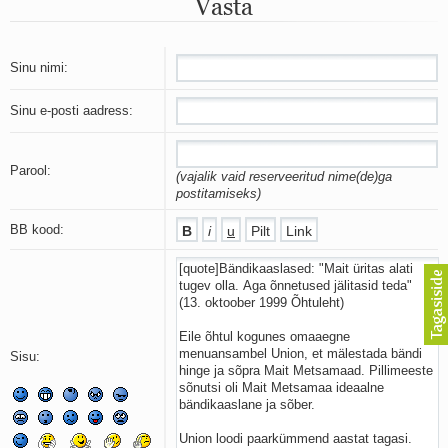
Vasta
Mu isamaa on minu arm
Ma mustas öös näen...
Laul surnud linnust
Aeg
Sinu nimi:
Oota mind
Ih-ih-hii ja ah-ah-haa
Sinu e-posti aadress:
Päikeselapsed
Laul võimalusest
Luigelaul
Parool:
(vajalik vaid reserveeritud nime(de)ga
Nii vaikseks kõik on jäänud
postitamiseks)
Mis saab sellest loomusevalust
Ei mullast
BB kood:
Avanemine
Üleminek
Laul teost
Põhi, lõuna, ida, lääs
Elupõline kaja
Omaette
Sisu:
Perekondlik
Kassimäng
Läänemere lained
Üle müüri
Valgusemaastikud