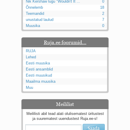
Nik Kershaw lugu "Wouldn't It ...
0
Õnnelemb
18
Teemandid
2
unustatud laulud
7
Muusika
0
Ruja.ee foorumid...
RUJA
Lehed
Eesti muusika
Eesti ansamblid
Eesti muusikud
Maailma muusika
Muu
Meililist
Meililisti abil tead alati olulisematest üritustest
ja suurematest uuendustest Ruja.ee-s!