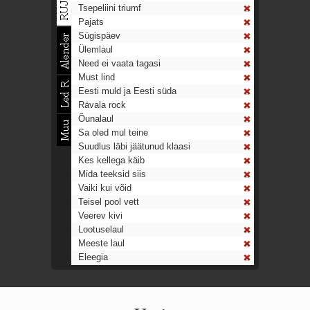
Tsepeliini triumf
Pajats
Sügispäev
Ülemlaul
Need ei vaata tagasi
Must lind
Eesti muld ja Eesti süda
Rävala rock
Õunalaul
Sa oled mul teine
Suudlus läbi jäätunud klaasi
Kes kellega käib
Mida teeksid siis
Vaiki kui võid
Teisel pool vett
Veerev kivi
Lootuselaul
Meeste laul
Eleegia
Tulekell
Ahtumine
Aeg on nagu rong