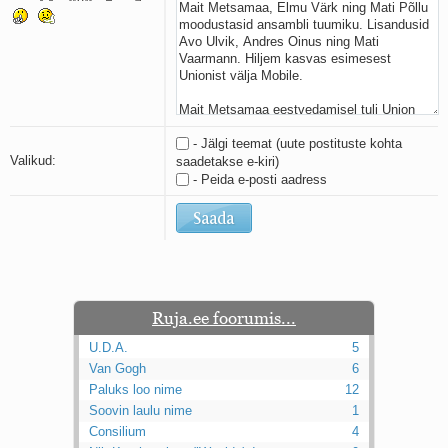
Kaks pihtimust
Ahtumine
Braueri lint
- Jälgi teemat (uute postituste kohta
Valikud:
saadetakse e-kiri)
- Peida e-posti aadress
Ruja.ee foorumis...
U.D.A.
5
Van Gogh
6
Paluks loo nime
12
Soovin laulu nime
1
Consilium
4