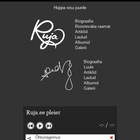
Hüppa sisu juurde
Biograafia
Roostevaba raamat
Artiklid
Laulud
Albumid
Galerii
Biograafia
Luule
Artiklid
Laulud
Albumid
Galerii
Ruja.ee pleier
-:-
/
-:-
Õhtunägemus