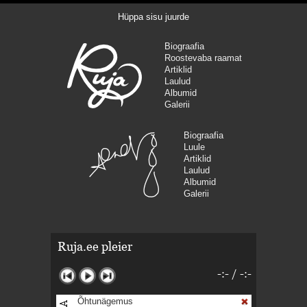
Hüppa sisu juurde
Biograafia
Roostevaba raamat
Artiklid
Laulud
Albumid
Galerii
Biograafia
Luule
Artiklid
Laulud
Albumid
Galerii
Ruja.ee pleier
-:-
/
-:-
Õhtunägemus