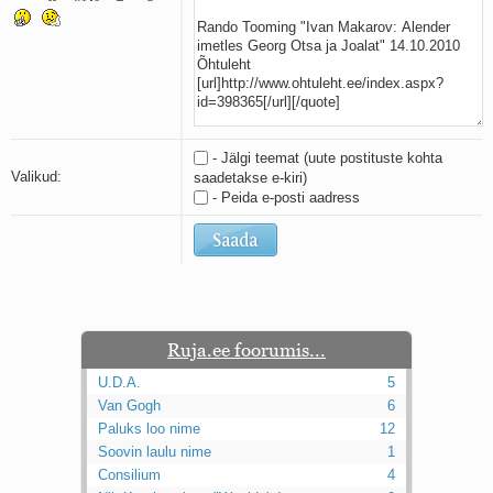
Kaks pihtimust
Ahtumine
Braueri lint
- Jälgi teemat (uute postituste kohta
Valikud:
saadetakse e-kiri)
- Peida e-posti aadress
Ruja.ee foorumis...
U.D.A.
5
Van Gogh
6
Paluks loo nime
12
Soovin laulu nime
1
Consilium
4