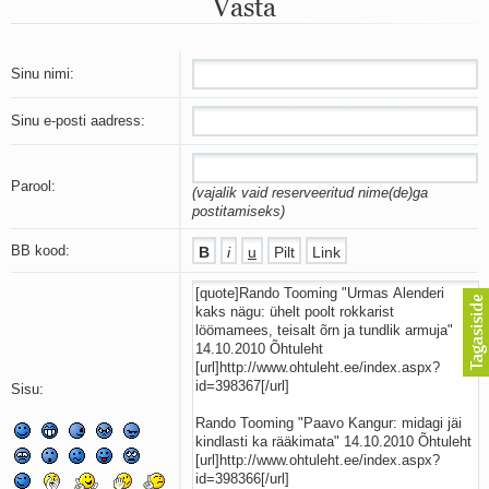
Vasta
Mu isamaa on minu arm
Ma mustas öös näen...
Laul surnud linnust
Aeg
Sinu nimi:
Oota mind
Ih-ih-hii ja ah-ah-haa
Sinu e-posti aadress:
Päikeselapsed
Laul võimalusest
Luigelaul
Parool:
(vajalik vaid reserveeritud nime(de)ga
Nii vaikseks kõik on jäänud
postitamiseks)
Mis saab sellest loomusevalust
Ei mullast
BB kood:
Avanemine
Üleminek
Laul teost
Põhi, lõuna, ida, lääs
Elupõline kaja
Omaette
Sisu:
Perekondlik
Kassimäng
Läänemere lained
Üle müüri
Valgusemaastikud