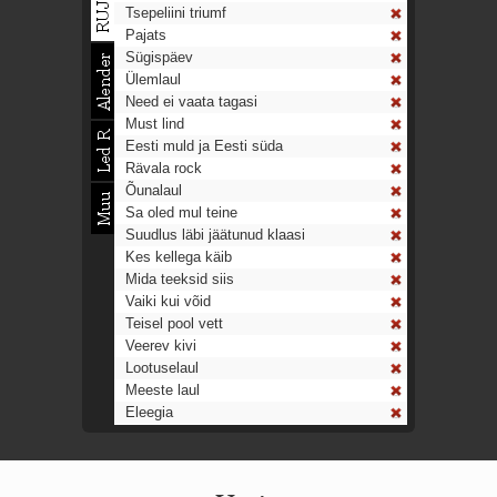
Tsepeliini triumf
Pajats
Sügispäev
Ülemlaul
Need ei vaata tagasi
Must lind
Eesti muld ja Eesti süda
Rävala rock
Õunalaul
Sa oled mul teine
Suudlus läbi jäätunud klaasi
Kes kellega käib
Mida teeksid siis
Vaiki kui võid
Teisel pool vett
Veerev kivi
Lootuselaul
Meeste laul
Eleegia
Tulekell
Ahtumine
Aeg on nagu rong