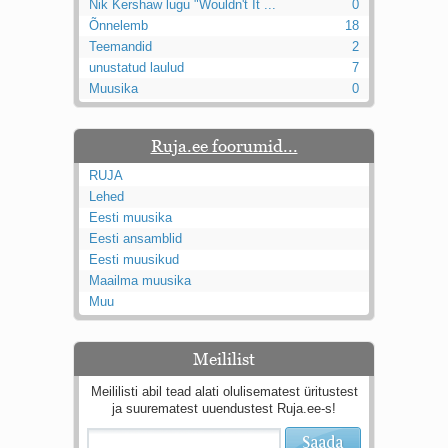
Nik Kershaw lugu "Wouldn't It ...
0
Õnnelemb
18
Teemandid
2
unustatud laulud
7
Muusika
0
Ruja.ee foorumid...
RUJA
Lehed
Eesti muusika
Eesti ansamblid
Eesti muusikud
Maailma muusika
Muu
Meililist
Meililisti abil tead alati olulisematest üritustest
ja suurematest uuendustest Ruja.ee-s!