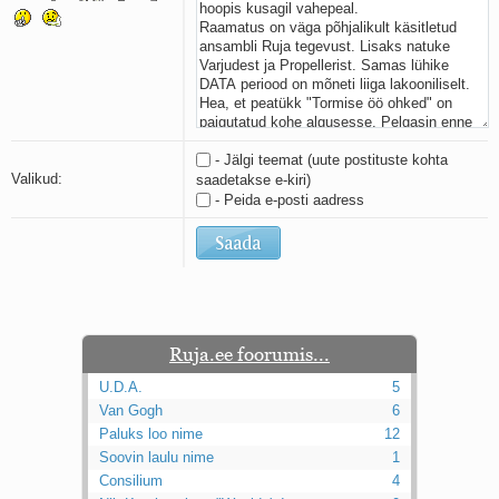
Kaks pihtimust
Ahtumine
Braueri lint
- Jälgi teemat (uute postituste kohta
Valikud:
saadetakse e-kiri)
- Peida e-posti aadress
Ruja.ee foorumis...
U.D.A.
5
Van Gogh
6
Paluks loo nime
12
Soovin laulu nime
1
Consilium
4