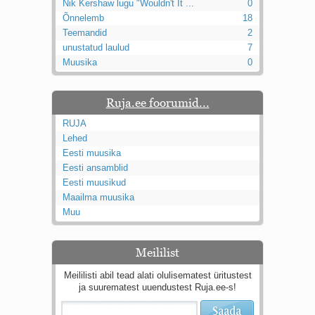
Nik Kershaw lugu "Wouldn't It ...
0
Õnnelemb
18
Teemandid
2
unustatud laulud
7
Muusika
0
Ruja.ee foorumid...
RUJA
Lehed
Eesti muusika
Eesti ansamblid
Eesti muusikud
Maailma muusika
Muu
Meililist
Meililisti abil tead alati olulisematest üritustest
ja suurematest uuendustest Ruja.ee-s!