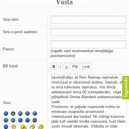
Vasta
Mu isamaa on minu arm
Ma mustas öös näen...
Laul surnud linnust
Aeg
Sinu nimi:
Oota mind
Ih-ih-hii ja ah-ah-haa
Sinu e-posti aadress:
Päikeselapsed
Laul võimalusest
Luigelaul
Parool:
(vajalik vaid reserveeritud nime(de)ga
Nii vaikseks kõik on jäänud
postitamiseks)
Mis saab sellest loomusevalust
Ei mullast
BB kood:
Avanemine
Üleminek
Laul teost
Põhi, lõuna, ida, lääs
Elupõline kaja
Omaette
Sisu:
Perekondlik
Kassimäng
Läänemere lained
Üle müüri
Valgusemaastikud