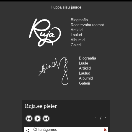
Hüppa sisu juurde
Biograafia
Roostevaba raamat
Artiklid
Laulud
Albumid
Galerii
Biograafia
Luule
Artiklid
Laulud
Albumid
Galerii
Ruja.ee pleier
-:-
/
-:-
Õhtunägemus