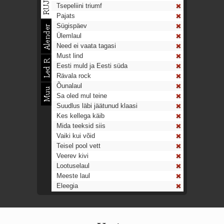
Tsepeliini triumf
Pajats
Sügispäev
Ülemlaul
Need ei vaata tagasi
Must lind
Eesti muld ja Eesti süda
Rävala rock
Õunalaul
Sa oled mul teine
Suudlus läbi jäätunud klaasi
Kes kellega käib
Mida teeksid siis
Vaiki kui võid
Teisel pool vett
Veerev kivi
Lootuselaul
Meeste laul
Eleegia
Tulekell
Ahtumine
Aeg on nagu rong