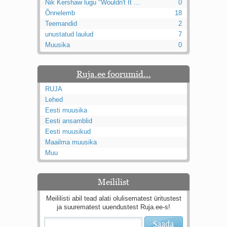
Nik Kershaw lugu "Wouldn't It ...
0
Õnnelemb
18
Teemandid
2
unustatud laulud
7
Muusika
0
Ruja.ee foorumid...
RUJA
Lehed
Eesti muusika
Eesti ansamblid
Eesti muusikud
Maailma muusika
Muu
Meililist
Meililisti abil tead alati olulisematest üritustest
ja suurematest uuendustest Ruja.ee-s!