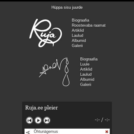
Hüppa sisu juurde
Biograafia
Roostevaba raamat
Artiklid
Laulud
Albumid
Galerii
Biograafia
Luule
Artiklid
Laulud
Albumid
Galerii
Ruja.ee pleier
-:-
/
-:-
Õhtunägemus