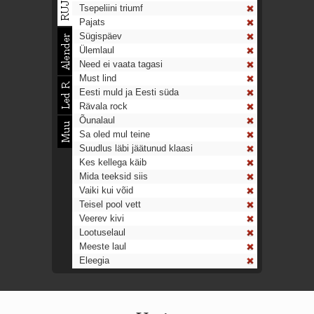
Tsepeliini triumf
Pajats
Sügispäev
Ülemlaul
Need ei vaata tagasi
Must lind
Eesti muld ja Eesti süda
Rävala rock
Õunalaul
Sa oled mul teine
Suudlus läbi jäätunud klaasi
Kes kellega käib
Mida teeksid siis
Vaiki kui võid
Teisel pool vett
Veerev kivi
Lootuselaul
Meeste laul
Eleegia
Tulekell
Ahtumine
Aeg on nagu rong