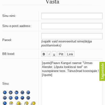
Vasta
Mu isamaa on minu arm
Ma mustas öös näen...
Laul surnud linnust
Aeg
Sinu nimi:
Oota mind
Ih-ih-hii ja ah-ah-haa
Sinu e-posti aadress:
Päikeselapsed
Laul võimalusest
Luigelaul
Parool:
(vajalik vaid reserveeritud nime(de)ga
Nii vaikseks kõik on jäänud
postitamiseks)
Mis saab sellest loomusevalust
Ei mullast
BB kood:
Avanemine
Üleminek
Laul teost
Põhi, lõuna, ida, lääs
Elupõline kaja
Omaette
Sisu:
Perekondlik
Kassimäng
Läänemere lained
Üle müüri
Valgusemaastikud