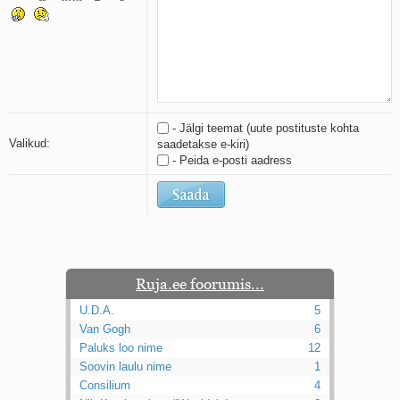
Kaks pihtimust
Ahtumine
Braueri lint
- Jälgi teemat (uute postituste kohta
Valikud:
saadetakse e-kiri)
- Peida e-posti aadress
Ruja.ee foorumis...
U.D.A.
5
Van Gogh
6
Paluks loo nime
12
Soovin laulu nime
1
Consilium
4