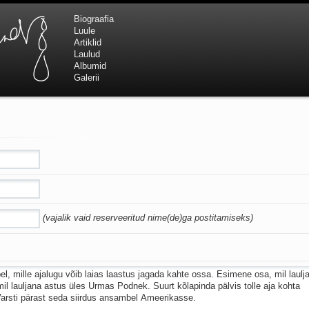
Biograafia
Luule
Artiklid
Laulud
Albumid
Galerii
(vajalik vaid reserveeritud nime(de)ga postitamiseks)