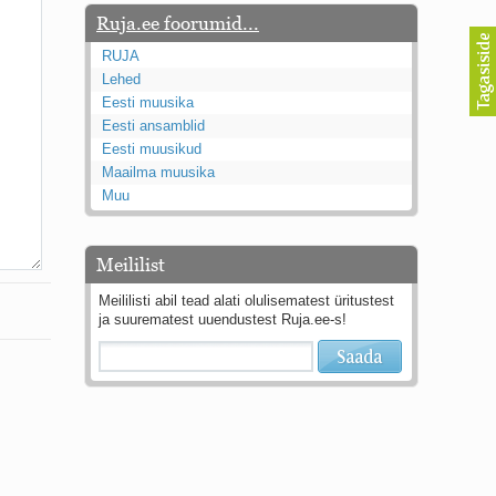
Ruja.ee foorumid...
RUJA
Lehed
Eesti muusika
Eesti ansamblid
Eesti muusikud
Maailma muusika
Muu
Meililist
Meililisti abil tead alati olulisematest üritustest
ja suurematest uuendustest Ruja.ee-s!