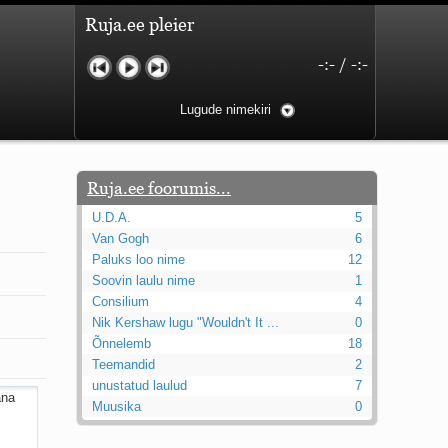
Ruja.ee pleier
-:-
/
-:-
Lugude nimekiri
Ruja.ee foorumis...
U.D.A.
5
Van Gogh
6
Paluks loo nime
12
Soovin laulu nime
1
Consilium
4
Nik Kershaw lugu "Wouldn't It ...
0
Õnnelemb
18
Teemandid
2
unustatud laulud
7
Muusika
0