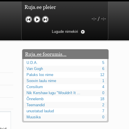
Ruja.ee pleier
-:-
/
-:-
Lugude nimekiri
Ruja.ee foorumis...
U.D.A.
5
Van Gogh
6
Paluks loo nime
12
Soovin laulu nime
1
Consilium
4
Nik Kershaw lugu "Wouldn't It ...
0
Õnnelemb
18
Teemandid
2
unustatud laulud
7
Muusika
0