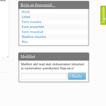
Ruja.ee foorumid...
RUJA
Lehed
Eesti muusika
Eesti ansamblid
Eesti muusikud
Maailma muusika
Muu
Meililist
Meililisti abil tead alati olulisematest üritustest
ja suurematest uuendustest Ruja.ee-s!