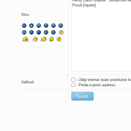
Sisu:
- Jälgi teemat (uute postituste k
Valikud:
- Peida e-posti aadress