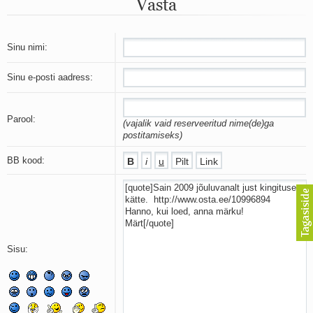
Vasta
Mu isamaa on minu arm
Ma mustas öös näen...
Laul surnud linnust
Aeg
Sinu nimi:
Oota mind
Ih-ih-hii ja ah-ah-haa
Sinu e-posti aadress:
Päikeselapsed
Laul võimalusest
Luigelaul
Parool:
(vajalik vaid reserveeritud nime(de)ga
Nii vaikseks kõik on jäänud
postitamiseks)
Mis saab sellest loomusevalust
Ei mullast
BB kood:
Avanemine
Üleminek
Laul teost
Põhi, lõuna, ida, lääs
Elupõline kaja
Omaette
Sisu:
Perekondlik
Kassimäng
Läänemere lained
Üle müüri
Valgusemaastikud