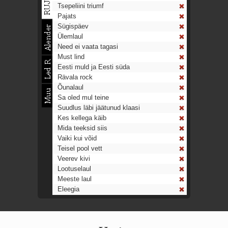
Tsepeliini triumf
Pajats
Sügispäev
Ülemlaul
Need ei vaata tagasi
Must lind
Eesti muld ja Eesti süda
Rävala rock
Õunalaul
Sa oled mul teine
Suudlus läbi jäätunud klaasi
Kes kellega käib
Mida teeksid siis
Vaiki kui võid
Teisel pool vett
Veerev kivi
Lootuselaul
Meeste laul
Eleegia
Tulekell
Ahtumine
Aeg on nagu rong