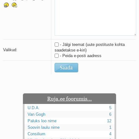
Kaks pihtimust
Ahtumine
Braueri lint
- Jälgi teemat (uute postituste kohta
Valikud:
saadetakse e-kiri)
- Peida e-posti aadress
Ruja.ee foorumis...
U.D.A.
5
Van Gogh
6
Paluks loo nime
12
Soovin laulu nime
1
Consilium
4