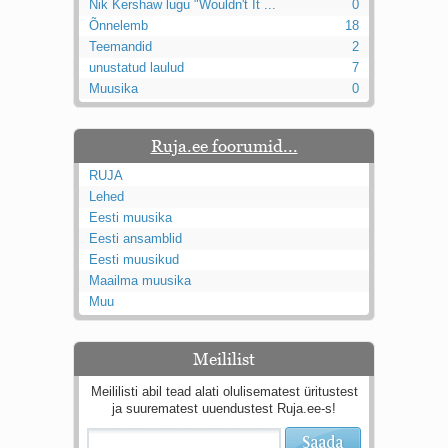
Nik Kershaw lugu "Wouldn't It ...
0
Õnnelemb
18
Teemandid
2
unustatud laulud
7
Muusika
0
Ruja.ee foorumid...
RUJA
Lehed
Eesti muusika
Eesti ansamblid
Eesti muusikud
Maailma muusika
Muu
Meililist
Meililisti abil tead alati olulisematest üritustest
ja suurematest uuendustest Ruja.ee-s!