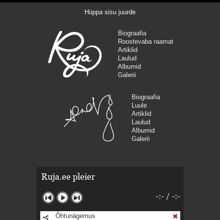
Hüppa sisu juurde
Biograafia
Roostevaba raamat
Artiklid
Laulud
Albumid
Galerii
Biograafia
Luule
Artiklid
Laulud
Albumid
Galerii
Ruja.ee pleier
-:-
/
-:-
Õhtunägemus