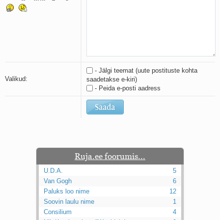
Kaks pihtimust
Ahtumine
Braueri lint
- Jälgi teemat (uute postituste kohta
Valikud:
saadetakse e-kiri)
- Peida e-posti aadress
Ruja.ee foorumis...
U.D.A.
5
Van Gogh
6
Paluks loo nime
12
Soovin laulu nime
1
Consilium
4