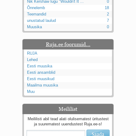
Nik Kershaw lugu "Wouldn't It ...
0
Õnnelemb
18
Teemandid
2
unustatud laulud
7
Muusika
0
Ruja.ee foorumid...
RUJA
Lehed
Eesti muusika
Eesti ansamblid
Eesti muusikud
Maailma muusika
Muu
Meililist
Meililisti abil tead alati olulisematest üritustest
ja suurematest uuendustest Ruja.ee-s!