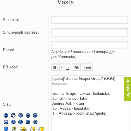
Vasta
Mu isamaa on minu arm
Ma mustas öös näen...
Laul surnud linnust
Aeg
Sinu nimi:
Oota mind
Ih-ih-hii ja ah-ah-haa
Sinu e-posti aadress:
Päikeselapsed
Laul võimalusest
Luigelaul
Parool:
(vajalik vaid reserveeritud nime(de)ga
Nii vaikseks kõik on jäänud
postitamiseks)
Mis saab sellest loomusevalust
Ei mullast
BB kood:
Avanemine
Üleminek
Laul teost
Põhi, lõuna, ida, lääs
Elupõline kaja
Omaette
Sisu:
Perekondlik
Kassimäng
Läänemere lained
Üle müüri
Valgusemaastikud