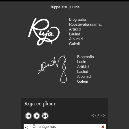
Hüppa sisu juurde
Biograafia
Roostevaba raamat
Artiklid
Laulud
Albumid
Galerii
Biograafia
Luule
Artiklid
Laulud
Albumid
Galerii
Ruja.ee pleier
-:-
/
-:-
Õhtunägemus