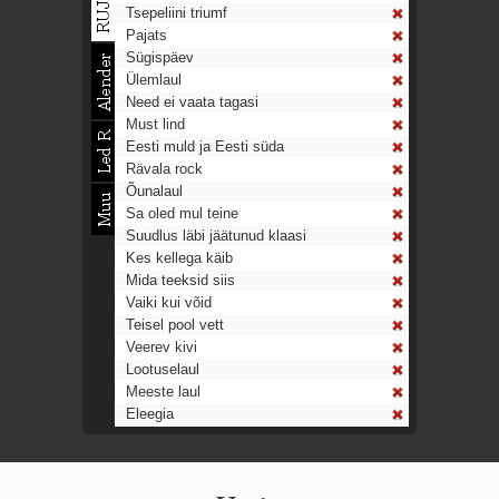
Tsepeliini triumf
Pajats
Sügispäev
Ülemlaul
Need ei vaata tagasi
Must lind
Eesti muld ja Eesti süda
Rävala rock
Õunalaul
Sa oled mul teine
Suudlus läbi jäätunud klaasi
Kes kellega käib
Mida teeksid siis
Vaiki kui võid
Teisel pool vett
Veerev kivi
Lootuselaul
Meeste laul
Eleegia
Tulekell
Ahtumine
Aeg on nagu rong