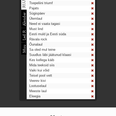
Tsepeliini triumf
Pajats
Sügispäev
Ülemlaul
Need ei vaata tagasi
Must lind
Eesti muld ja Eesti süda
Rävala rock
Õunalaul
Sa oled mul teine
Suudlus läbi jäätunud klaasi
Kes kellega käib
Mida teeksid siis
Vaiki kui võid
Teisel pool vett
Veerev kivi
Lootuselaul
Meeste laul
Eleegia
Tulekell
Ahtumine
Aeg on nagu rong