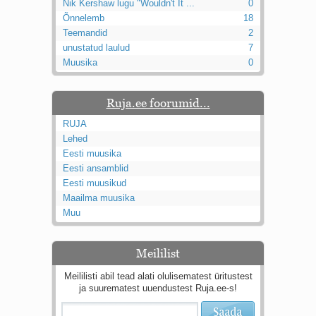
Nik Kershaw lugu "Wouldn't It ...
0
Õnnelemb
18
Teemandid
2
unustatud laulud
7
Muusika
0
Ruja.ee foorumid...
RUJA
Lehed
Eesti muusika
Eesti ansamblid
Eesti muusikud
Maailma muusika
Muu
Meililist
Meililisti abil tead alati olulisematest üritustest
ja suurematest uuendustest Ruja.ee-s!