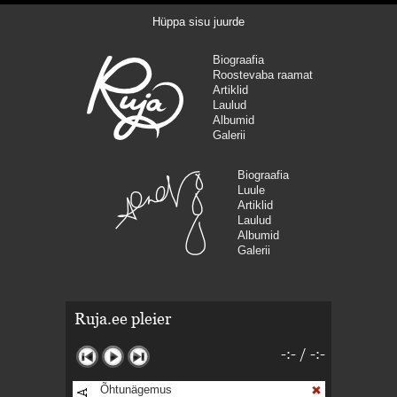
Hüppa sisu juurde
Biograafia
Roostevaba raamat
Artiklid
Laulud
Albumid
Galerii
Biograafia
Luule
Artiklid
Laulud
Albumid
Galerii
Ruja.ee pleier
-:-
/
-:-
Õhtunägemus