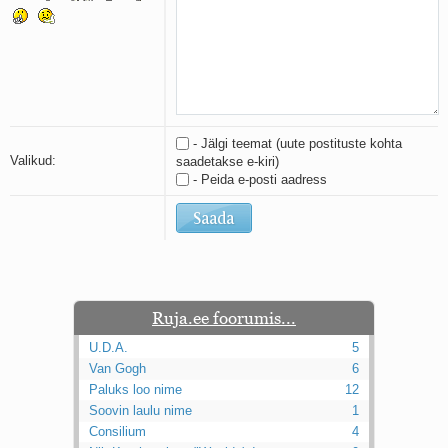
Kaks pihtimust
Ahtumine
Braueri lint
- Jälgi teemat (uute postituste kohta
Valikud:
saadetakse e-kiri)
- Peida e-posti aadress
Ruja.ee foorumis...
U.D.A.
5
Van Gogh
6
Paluks loo nime
12
Soovin laulu nime
1
Consilium
4