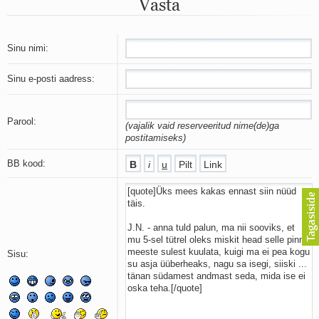
Vasta
Mu isamaa on minu arm
Ma mustas öös näen...
Laul surnud linnust
Aeg
Sinu nimi:
Oota mind
Ih-ih-hii ja ah-ah-haa
Sinu e-posti aadress:
Päikeselapsed
Laul võimalusest
Luigelaul
Parool:
(vajalik vaid reserveeritud nime(de)ga
Nii vaikseks kõik on jäänud
postitamiseks)
Mis saab sellest loomusevalust
Ei mullast
BB kood:
Avanemine
Üleminek
Laul teost
Põhi, lõuna, ida, lääs
Elupõline kaja
Omaette
Sisu:
Perekondlik
Kassimäng
Läänemere lained
Üle müüri
Valgusemaastikud