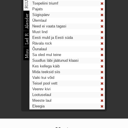
Tsepeliini triumf
Pajats
Sügispäev
Ülemlaul
Need ei vaata tagasi
Must lind
Eesti muld ja Eesti süda
Rävala rock
Õunalaul
Sa oled mul teine
Suudlus läbi jäätunud klaasi
Kes kellega käib
Mida teeksid siis
Vaiki kui võid
Teisel pool vett
Veerev kivi
Lootuselaul
Meeste laul
Eleegia
Tulekell
Ahtumine
Aeg on nagu rong