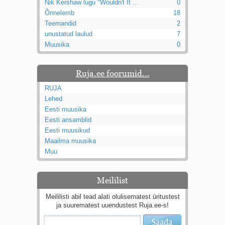
Nik Kershaw lugu "Wouldn't It ...
0
Õnnelemb
18
Teemandid
2
unustatud laulud
7
Muusika
0
Ruja.ee foorumid...
RUJA
Lehed
Eesti muusika
Eesti ansamblid
Eesti muusikud
Maailma muusika
Muu
Meililist
Meililisti abil tead alati olulisematest üritustest
ja suurematest uuendustest Ruja.ee-s!