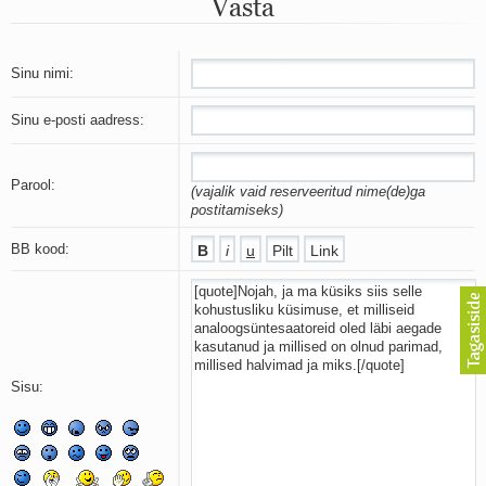
Vasta
Mu isamaa on minu arm
Ma mustas öös näen...
Laul surnud linnust
Aeg
Sinu nimi:
Oota mind
Ih-ih-hii ja ah-ah-haa
Sinu e-posti aadress:
Päikeselapsed
Laul võimalusest
Luigelaul
Parool:
(vajalik vaid reserveeritud nime(de)ga
Nii vaikseks kõik on jäänud
postitamiseks)
Mis saab sellest loomusevalust
Ei mullast
BB kood:
Avanemine
Üleminek
Laul teost
Põhi, lõuna, ida, lääs
Elupõline kaja
Omaette
Sisu:
Perekondlik
Kassimäng
Läänemere lained
Üle müüri
Valgusemaastikud