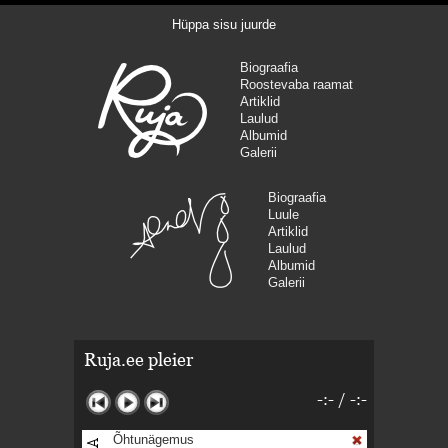
Hüppa sisu juurde
Biograafia
Roostevaba raamat
Artiklid
Laulud
Albumid
Galerii
Biograafia
Luule
Artiklid
Laulud
Albumid
Galerii
Ruja.ee pleier
-:-
/
-:-
Õhtunägemus