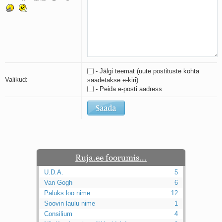
Kaks pihtimust
Ahtumine
Braueri lint
- Jälgi teemat (uute postituste kohta
Valikud:
saadetakse e-kiri)
- Peida e-posti aadress
Ruja.ee foorumis...
U.D.A.
5
Van Gogh
6
Paluks loo nime
12
Soovin laulu nime
1
Consilium
4