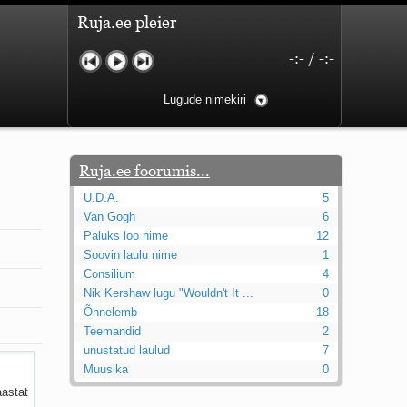
Ruja.ee pleier
-:-
/
-:-
Lugude nimekiri
Ruja.ee foorumis...
U.D.A.
5
Van Gogh
6
Paluks loo nime
12
Soovin laulu nime
1
Consilium
4
Nik Kershaw lugu "Wouldn't It ...
0
Õnnelemb
18
Teemandid
2
unustatud laulud
7
Muusika
0