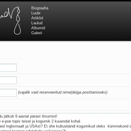
Biograafia
Luule
Artiklid
Laulud
Albumid
Galerii
(vajalik vaid reserveeritud nime(de)ga postitamiseks)