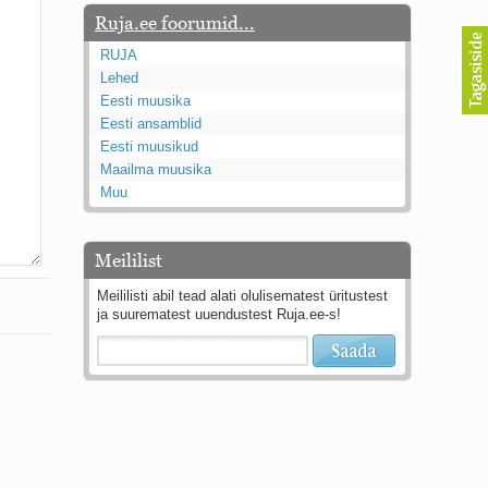
Ruja.ee foorumid...
RUJA
Lehed
Eesti muusika
Eesti ansamblid
Eesti muusikud
Maailma muusika
Muu
Meililist
Meililisti abil tead alati olulisematest üritustest
ja suurematest uuendustest Ruja.ee-s!