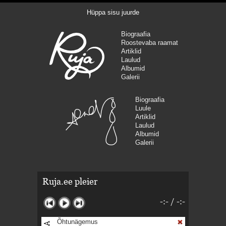
Hüppa sisu juurde
Biograafia
Roostevaba raamat
Artiklid
Laulud
Albumid
Galerii
Biograafia
Luule
Artiklid
Laulud
Albumid
Galerii
Ruja.ee pleier
-:-
/
-:-
Õhtunägemus