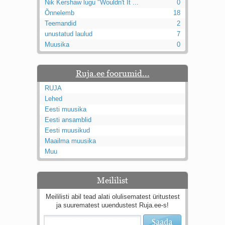
Nik Kershaw lugu "Wouldn't It ...
0
Õnnelemb
18
Teemandid
2
unustatud laulud
7
Muusika
0
Ruja.ee foorumid...
RUJA
Lehed
Eesti muusika
Eesti ansamblid
Eesti muusikud
Maailma muusika
Muu
Meililist
Meililisti abil tead alati olulisematest üritustest
ja suurematest uuendustest Ruja.ee-s!