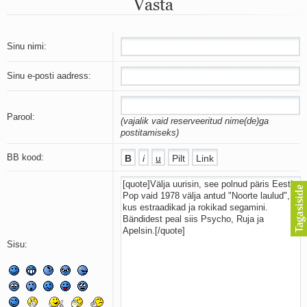
Vasta
Mu isamaa on minu arm
Ma mustas öös näen...
Laul surnud linnust
Aeg
Sinu nimi:
Oota mind
Ih-ih-hii ja ah-ah-haa
Sinu e-posti aadress:
Päikeselapsed
Laul võimalusest
Luigelaul
Parool:
(vajalik vaid reserveeritud nime(de)ga
Nii vaikseks kõik on jäänud
postitamiseks)
Mis saab sellest loomusevalust
Ei mullast
BB kood:
Avanemine
Üleminek
Laul teost
Põhi, lõuna, ida, lääs
Elupõline kaja
Omaette
Sisu:
Perekondlik
Kassimäng
Läänemere lained
Üle müüri
Valgusemaastikud