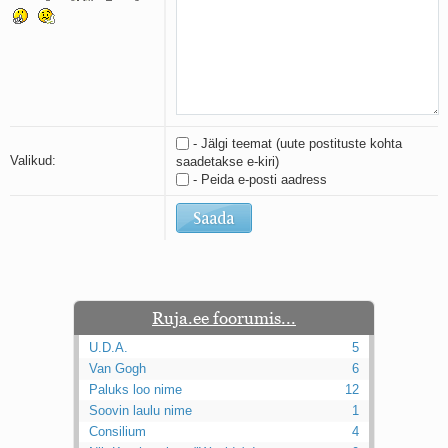
Kaks pihtimust
Ahtumine
Braueri lint
- Jälgi teemat (uute postituste kohta
Valikud:
saadetakse e-kiri)
- Peida e-posti aadress
Ruja.ee foorumis...
U.D.A.
5
Van Gogh
6
Paluks loo nime
12
Soovin laulu nime
1
Consilium
4