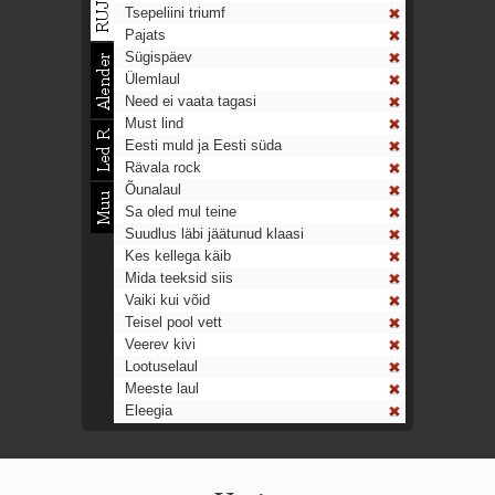
Tsepeliini triumf
Pajats
Sügispäev
Ülemlaul
Need ei vaata tagasi
Must lind
Eesti muld ja Eesti süda
Rävala rock
Õunalaul
Sa oled mul teine
Suudlus läbi jäätunud klaasi
Kes kellega käib
Mida teeksid siis
Vaiki kui võid
Teisel pool vett
Veerev kivi
Lootuselaul
Meeste laul
Eleegia
Tulekell
Ahtumine
Aeg on nagu rong