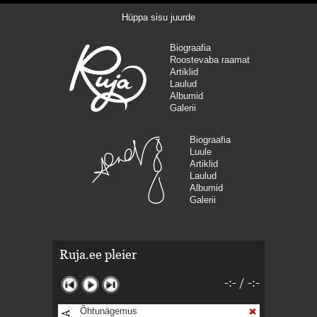
Hüppa sisu juurde
Biograafia
Roostevaba raamat
Artiklid
Laulud
Albumid
Galerii
Biograafia
Luule
Artiklid
Laulud
Albumid
Galerii
Ruja.ee pleier
-:-
/
-:-
Õhtunägemus