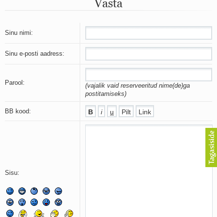
Vasta
Mu isamaa on minu arm
Ma mustas öös näen...
Laul surnud linnust
Aeg
Sinu nimi:
Oota mind
Ih-ih-hii ja ah-ah-haa
Sinu e-posti aadress:
Päikeselapsed
Laul võimalusest
Luigelaul
Parool:
(vajalik vaid reserveeritud nime(de)ga
Nii vaikseks kõik on jäänud
postitamiseks)
Mis saab sellest loomusevalust
Ei mullast
BB kood:
Avanemine
Üleminek
Laul teost
Põhi, lõuna, ida, lääs
Elupõline kaja
Omaette
Sisu:
Perekondlik
Kassimäng
Läänemere lained
Üle müüri
Valgusemaastikud