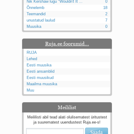
Nik Kershaw lugu "Wouldn't It ...
0
Õnnelemb
18
Teemandid
2
unustatud laulud
7
Muusika
0
Ruja.ee foorumid...
RUJA
Lehed
Eesti muusika
Eesti ansamblid
Eesti muusikud
Maailma muusika
Muu
Meililist
Meililisti abil tead alati olulisematest üritustest
ja suurematest uuendustest Ruja.ee-s!