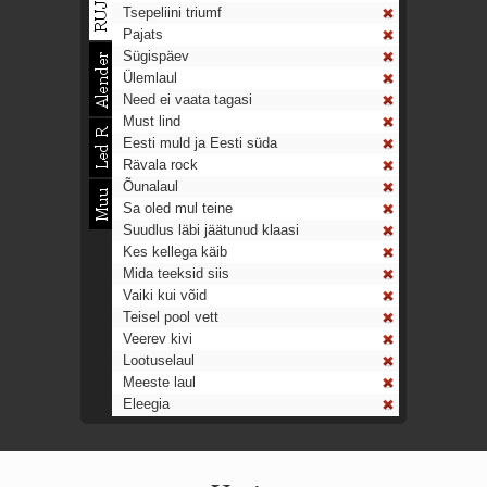
Tsepeliini triumf
Pajats
Sügispäev
Ülemlaul
Need ei vaata tagasi
Must lind
Eesti muld ja Eesti süda
Rävala rock
Õunalaul
Sa oled mul teine
Suudlus läbi jäätunud klaasi
Kes kellega käib
Mida teeksid siis
Vaiki kui võid
Teisel pool vett
Veerev kivi
Lootuselaul
Meeste laul
Eleegia
Tulekell
Ahtumine
Aeg on nagu rong