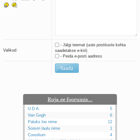
Kaks pihtimust
Ahtumine
Braueri lint
- Jälgi teemat (uute postituste kohta
Valikud:
saadetakse e-kiri)
- Peida e-posti aadress
Ruja.ee foorumis...
U.D.A.
5
Van Gogh
6
Paluks loo nime
12
Soovin laulu nime
1
Consilium
4