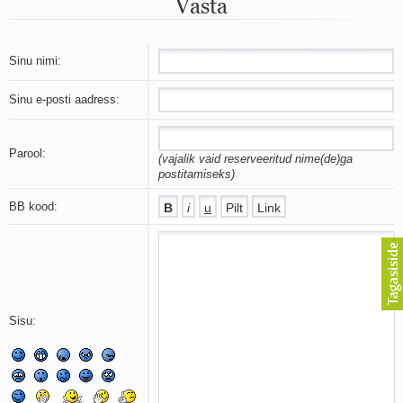
Vasta
Mu isamaa on minu arm
Ma mustas öös näen...
Laul surnud linnust
Aeg
Sinu nimi:
Oota mind
Ih-ih-hii ja ah-ah-haa
Sinu e-posti aadress:
Päikeselapsed
Laul võimalusest
Luigelaul
Parool:
(vajalik vaid reserveeritud nime(de)ga
Nii vaikseks kõik on jäänud
postitamiseks)
Mis saab sellest loomusevalust
Ei mullast
BB kood:
Avanemine
Üleminek
Laul teost
Põhi, lõuna, ida, lääs
Elupõline kaja
Omaette
Sisu:
Perekondlik
Kassimäng
Läänemere lained
Üle müüri
Valgusemaastikud