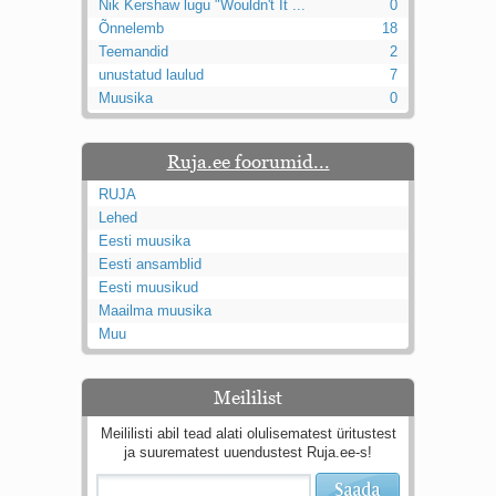
Nik Kershaw lugu "Wouldn't It ...
0
Õnnelemb
18
Teemandid
2
unustatud laulud
7
Muusika
0
Ruja.ee foorumid...
RUJA
Lehed
Eesti muusika
Eesti ansamblid
Eesti muusikud
Maailma muusika
Muu
Meililist
Meililisti abil tead alati olulisematest üritustest
ja suurematest uuendustest Ruja.ee-s!