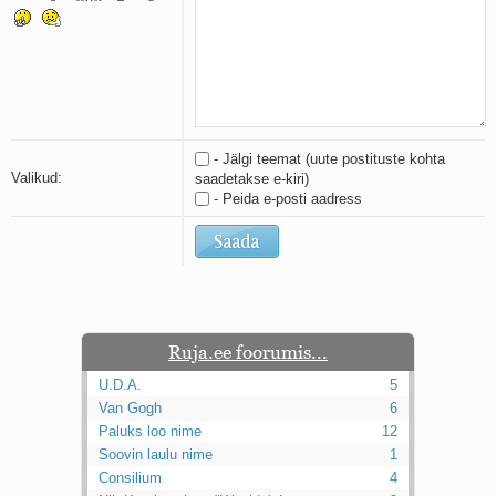
Kaks pihtimust
Ahtumine
Braueri lint
- Jälgi teemat (uute postituste kohta
Valikud:
saadetakse e-kiri)
- Peida e-posti aadress
Ruja.ee foorumis...
U.D.A.
5
Van Gogh
6
Paluks loo nime
12
Soovin laulu nime
1
Consilium
4