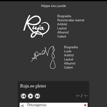
Hüppa sisu juurde
Biograafia
Roostevaba raamat
Artiklid
Laulud
Albumid
Galerii
Biograafia
Luule
Artiklid
Laulud
Albumid
Galerii
Ruja.ee pleier
-:-
/
-:-
Õhtunägemus