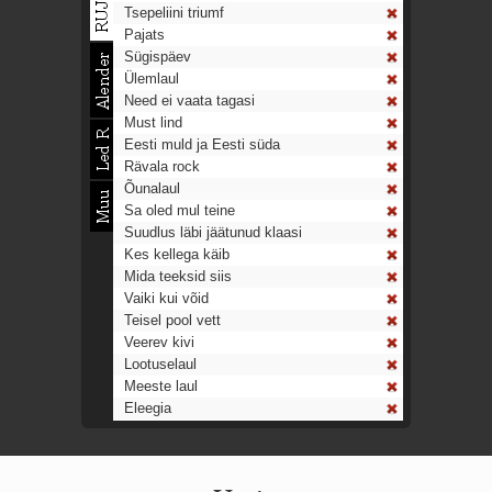
Tsepeliini triumf
Pajats
Sügispäev
Ülemlaul
Need ei vaata tagasi
Must lind
Eesti muld ja Eesti süda
Rävala rock
Õunalaul
Sa oled mul teine
Suudlus läbi jäätunud klaasi
Kes kellega käib
Mida teeksid siis
Vaiki kui võid
Teisel pool vett
Veerev kivi
Lootuselaul
Meeste laul
Eleegia
Tulekell
Ahtumine
Aeg on nagu rong