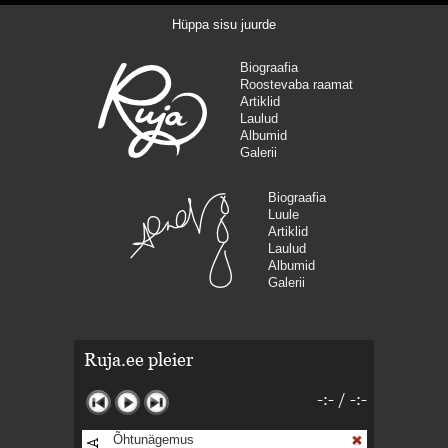
Hüppa sisu juurde
Biograafia
Roostevaba raamat
Artiklid
Laulud
Albumid
Galerii
Biograafia
Luule
Artiklid
Laulud
Albumid
Galerii
Ruja.ee pleier
-:-
/
-:-
Õhtunägemus