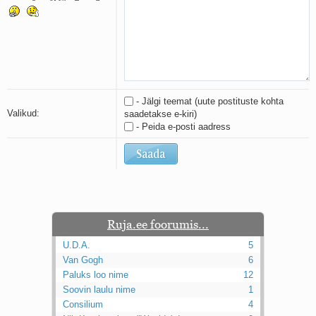
Kaks pihtimust
Ahtumine
Braueri lint
- Jälgi teemat (uute postituste kohta
Valikud:
saadetakse e-kiri)
- Peida e-posti aadress
Ruja.ee foorumis...
U.D.A.
5
Van Gogh
6
Paluks loo nime
12
Soovin laulu nime
1
Consilium
4