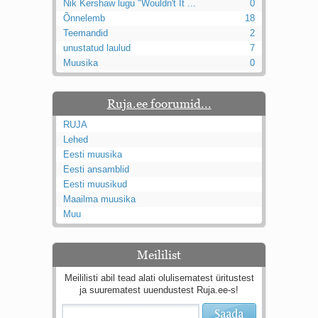
Nik Kershaw lugu "Wouldn't It ...
0
Õnnelemb
18
Teemandid
2
unustatud laulud
7
Muusika
0
Ruja.ee foorumid...
RUJA
Lehed
Eesti muusika
Eesti ansamblid
Eesti muusikud
Maailma muusika
Muu
Meililist
Meililisti abil tead alati olulisematest üritustest
ja suurematest uuendustest Ruja.ee-s!