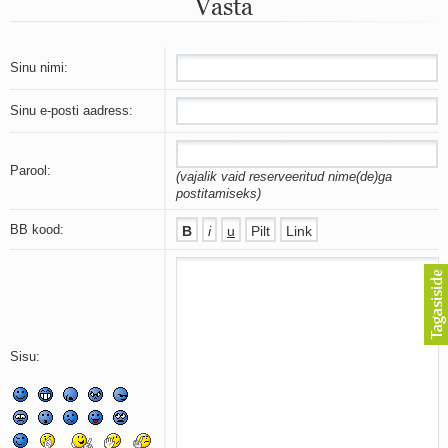
Vasta
Mu isamaa on minu arm
Ma mustas öös näen...
Laul surnud linnust
Aeg
Sinu nimi:
Oota mind
Ih-ih-hii ja ah-ah-haa
Sinu e-posti aadress:
Päikeselapsed
Laul võimalusest
Luigelaul
Parool:
(vajalik vaid reserveeritud nime(de)ga
Nii vaikseks kõik on jäänud
postitamiseks)
Mis saab sellest loomusevalust
Ei mullast
BB kood:
Avanemine
Üleminek
Laul teost
Põhi, lõuna, ida, lääs
Elupõline kaja
Omaette
Sisu:
Perekondlik
Kassimäng
Läänemere lained
Üle müüri
Valgusemaastikud