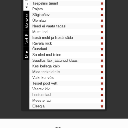
Tsepeliini triumf
Pajats
Sügispäev
Ülemlaul
Need ei vaata tagasi
Must lind
Eesti muld ja Eesti süda
Rävala rock
Õunalaul
Sa oled mul teine
Suudlus läbi jäätunud klaasi
Kes kellega käib
Mida teeksid siis
Vaiki kui võid
Teisel pool vett
Veerev kivi
Lootuselaul
Meeste laul
Eleegia
Tulekell
Ahtumine
Aeg on nagu rong