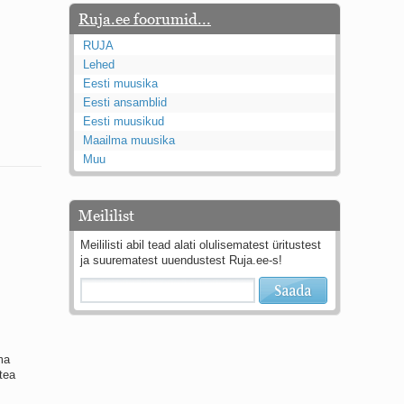
Ruja.ee foorumid...
RUJA
Lehed
Eesti muusika
Eesti ansamblid
Eesti muusikud
Maailma muusika
Muu
Meililist
Meililisti abil tead alati olulisematest üritustest
ja suurematest uuendustest Ruja.ee-s!
ma
tea