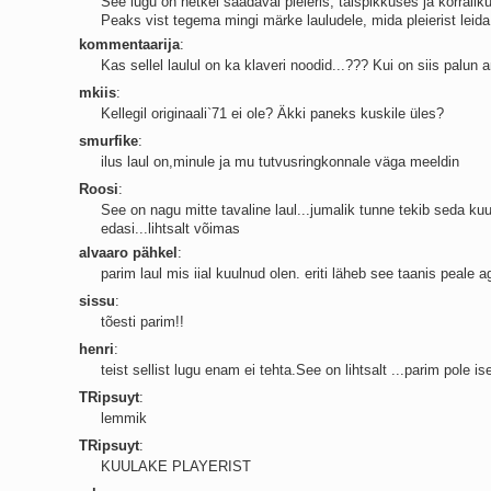
See lugu on hetkel saadaval pleieris, täispikkuses ja korraliku
Peaks vist tegema mingi märke lauludele, mida pleierist leida 
kommentaarija
:
Kas sellel laulul on ka klaveri noodid...??? Kui on siis palun a
mkiis
:
Kellegil originaali`71 ei ole? Äkki paneks kuskile üles?
smurfike
:
ilus laul on,minule ja mu tutvusringkonnale väga meeldin
Roosi
:
See on nagu mitte tavaline laul...jumalik tunne tekib seda kuu
edasi...lihtsalt võimas
alvaaro pähkel
:
parim laul mis iial kuulnud olen. eriti läheb see taanis peale 
sissu
:
tõesti parim!!
henri
:
teist sellist lugu enam ei tehta.See on lihtsalt ...parim pole ise
TRipsuyt
:
lemmik
TRipsuyt
:
KUULAKE PLAYERIST