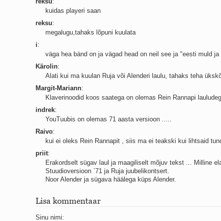
reksu
:
kuidas playeri saan
reksu
:
megalugu,tahaks lõpuni kuulata
i
:
väga hea bänd on ja vägad head on neil see ja "eesti muld
Kärolin
:
Alati kui ma kuulan Ruja või Alenderi laulu, tahaks teha ükskõik
Margit-Mariann
:
Klaverinoodid koos saatega on olemas Rein Rannapi lauludeg
indrek
:
YouTuubis on olemas 71 aasta versioon .....
Raivo
:
kui ei oleks Rein Rannapit , siis ma ei teakski kui lihtsaid
priit
:
Erakordselt sügav laul ja maagiliselt mõjuv tekst ... Milline e
Stuudioversioon `71 ja Ruja juubelikontsert.
Noor Alender ja sügava häälega küps Alender.
Lisa kommentaar
Sinu nimi: