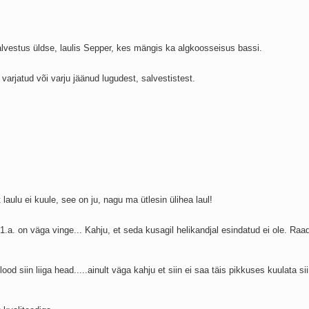
salvestus üldse, laulis Sepper, kes mängis ka algkoosseisus bassi.
varjatud või varju jäänud lugudest, salvestistest.
 laulu ei kuule, see on ju, nagu ma ütlesin ülihea laul!
1.a. on väga vinge... Kahju, et seda kusagil helikandjal esindatud ei ole. Raa
k lood siin liiga head.....ainult väga kahju et siin ei saa täis pikkuses kuulata siin