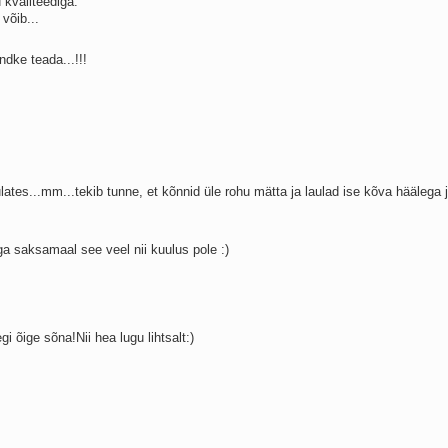
 kvaliteediga.
võib...
ndke teada...!!!
lates...mm...tekib tunne, et kõnnid üle rohu mätta ja laulad ise kõva häälega 
aga saksamaal see veel nii kuulus pole :)
gi õige sõna!Nii hea lugu lihtsalt:)