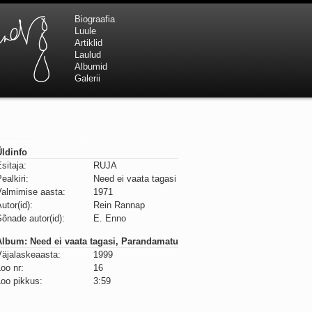
Biograafia
Luule
Artiklid
Laulud
Albumid
Galerii
Üldinfo
sitaja:
RUJA
ealkiri:
Need ei vaata tagasi
Valmimise aasta:
1971
utor(id):
Rein Rannap
õnade autor(id):
E. Enno
Album: Need ei vaata tagasi, Parandamatu
Väjalaskeaasta:
1999
oo nr:
16
Loo pikkus:
3:59