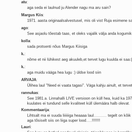
atu
:
aga seda ei laulnud ju Alender nagu ma aru sain?
Margus Kiis
:
1971. aasta originaalsalvestusel, mis oli vist Ruja esimene 
ago
:
See asjaolu tõestab taas, et oleks vajalik välja anda kogumik 
kolla
:
sada protsenti nõus Margus Kiisiga
k.
:
nõme et nii lühikest aeg akuuleb,et tervet lugu kuulda ei saa:(
k.
:
aga muidu vääga hea lugu :) üldse lood siin
ARVAJA
:
Ülihea laul "Need ei vaata tagasi". Väga kahju ainult, et tervet
rannukas
:
See 1981.a. Linnahalli LIVE versioon on küll hea, kuid ka 197
kuulates ei tundund selle kvaliteet küll ülemäära halb olevat.
Kommentaarija
:
Lihtsalt ma ei suuda liiiiiiga heaaaa laul........... tegelt on kõi
aga tõsiselt siis on liiga super lood.....!!!!!!!
Lauri
: