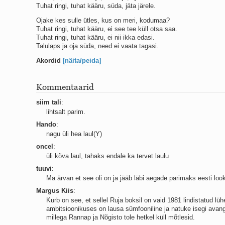
Tuhat ringi, tuhat kääru, süda, jäta järele.
Ojake kes sulle ütles, kus on meri, kodumaa?
Tuhat ringi, tuhat kääru, ei see tee küll otsa saa.
Tuhat ringi, tuhat kääru, ei nii ikka edasi.
Talulaps ja oja süda, need ei vaata tagasi.
Akordid
[näita/peida]
Kommentaarid
siim tali
:
lihtsalt parim.
Hando
:
nagu üli hea laul(Y)
oncel
:
üli kõva laul, tahaks endale ka tervet laulu
tuuvi
:
Ma ärvan et see oli on ja jääb läbi aegade parimaks eesti loo
Margus Kiis
:
Kurb on see, et sellel Ruja boksil on vaid 1981 lindistatud lü
ambitsioonikuses on lausa sümfooniline ja natuke isegi avang
millega Rannap ja Nõgisto tole hetkel küll mõtlesid.