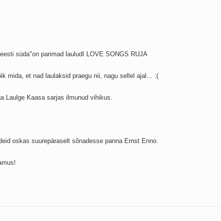
 ja eesti süda"on parimad lauludI LOVE SONGS RUJA
 mida, et nad laulaksid praegu nii, nagu sellel ajal... :(
a Laulge Kaasa sarjas ilmunud vihikus.
 tundeid oskas suurepäraselt sõnadesse panna Ernst Enno.
lamus!