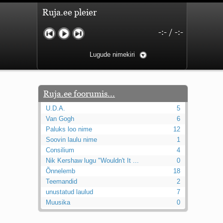
Ruja.ee pleier
-:-
/
-:-
Lugude nimekiri
Ruja.ee foorumis...
U.D.A.
5
Van Gogh
6
Paluks loo nime
12
Soovin laulu nime
1
Consilium
4
Nik Kershaw lugu "Wouldn't It ...
0
Õnnelemb
18
Teemandid
2
unustatud laulud
7
Muusika
0