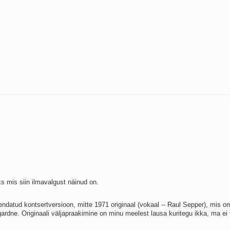
ks mis siin ilmavalgust näinud on.
hendatud kontsertversioon, mitte 1971 originaal (vokaal -- Raul Sepper), mis o
ardne. Originaali väljapraakimine on minu meelest lausa kuritegu ikka, ma ei 