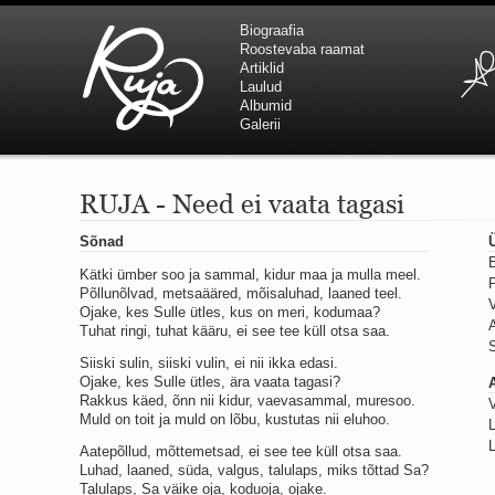
Biograafia
Roostevaba raamat
Artiklid
Laulud
Albumid
Galerii
RUJA - Need ei vaata tagasi
Sõnad
E
Kätki ümber soo ja sammal, kidur maa ja mulla meel.
P
Põllunõlvad, metsaääred, mõisaluhad, laaned teel.
Ojake, kes Sulle ütles, kus on meri, kodumaa?
A
Tuhat ringi, tuhat kääru, ei see tee küll otsa saa.
S
Siiski sulin, siiski vulin, ei nii ikka edasi.
Ojake, kes Sulle ütles, ära vaata tagasi?
Rakkus käed, õnn nii kidur, vaevasammal, muresoo.
Muld on toit ja muld on lõbu, kustutas nii eluhoo.
L
Aatepõllud, mõttemetsad, ei see tee küll otsa saa.
Luhad, laaned, süda, valgus, talulaps, miks tõttad Sa?
Talulaps, Sa väike oja, koduoja, ojake.