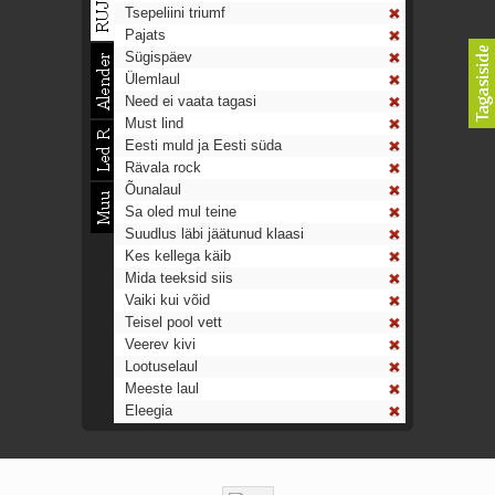
Tsepeliini triumf
Pajats
Sügispäev
Ülemlaul
Need ei vaata tagasi
Must lind
Eesti muld ja Eesti süda
Rävala rock
Õunalaul
Sa oled mul teine
Suudlus läbi jäätunud klaasi
Kes kellega käib
Mida teeksid siis
Vaiki kui võid
Teisel pool vett
Veerev kivi
Lootuselaul
Meeste laul
Eleegia
Tulekell
Ahtumine
Aeg on nagu rong