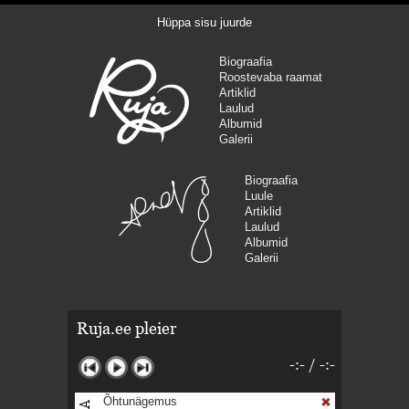
Hüppa sisu juurde
Biograafia
Roostevaba raamat
Artiklid
Laulud
Albumid
Galerii
Biograafia
Luule
Artiklid
Laulud
Albumid
Galerii
Ruja.ee pleier
-:-
/
-:-
Õhtunägemus