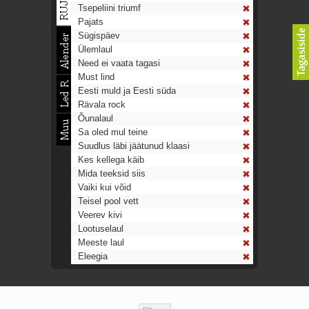
Tsepeliini triumf
Pajats
Sügispäev
Ülemlaul
Need ei vaata tagasi
Must lind
Eesti muld ja Eesti süda
Rävala rock
Õunalaul
Sa oled mul teine
Suudlus läbi jäätunud klaasi
Kes kellega käib
Mida teeksid siis
Vaiki kui võid
Teisel pool vett
Veerev kivi
Lootuselaul
Meeste laul
Eleegia
Tulekell
Ahtumine
Aeg on nagu rong