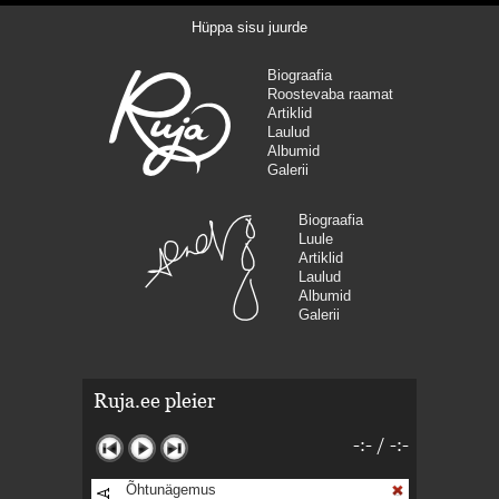
Hüppa sisu juurde
Biograafia
Roostevaba raamat
Artiklid
Laulud
Albumid
Galerii
Biograafia
Luule
Artiklid
Laulud
Albumid
Galerii
Ruja.ee pleier
-:-
/
-:-
Õhtunägemus