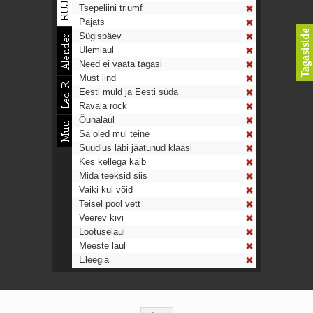
Tsepeliini triumf
Pajats
Sügispäev
Ülemlaul
Need ei vaata tagasi
Must lind
Eesti muld ja Eesti süda
Rävala rock
Õunalaul
Sa oled mul teine
Suudlus läbi jäätunud klaasi
Kes kellega käib
Mida teeksid siis
Vaiki kui võid
Teisel pool vett
Veerev kivi
Lootuselaul
Meeste laul
Eleegia
Tulekell
Ahtumine
Aeg on nagu rong