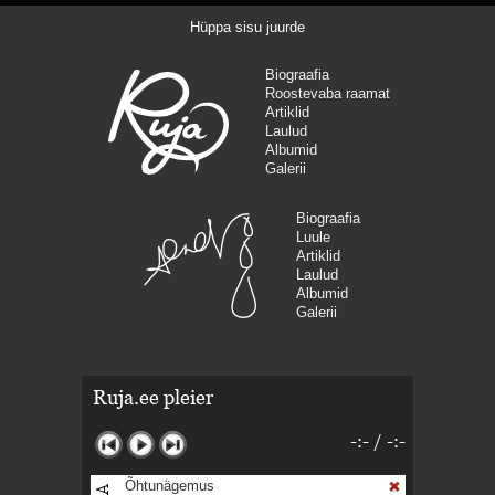
Hüppa sisu juurde
Biograafia
Roostevaba raamat
Artiklid
Laulud
Albumid
Galerii
Biograafia
Luule
Artiklid
Laulud
Albumid
Galerii
Ruja.ee pleier
-:-
/
-:-
Õhtunägemus