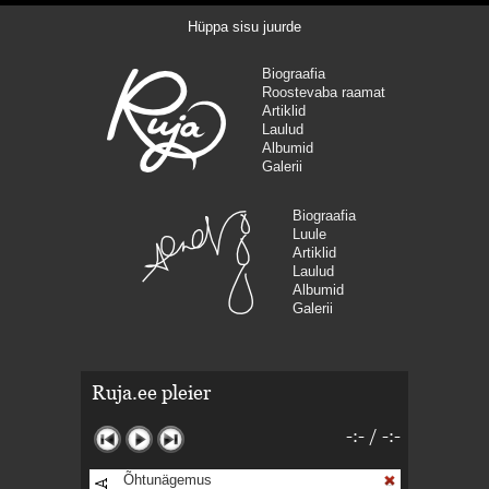
Hüppa sisu juurde
Biograafia
Roostevaba raamat
Artiklid
Laulud
Albumid
Galerii
Biograafia
Luule
Artiklid
Laulud
Albumid
Galerii
Ruja.ee pleier
-:-
/
-:-
Õhtunägemus