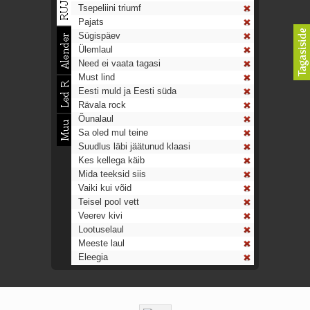
Tsepeliini triumf
Pajats
Sügispäev
Ülemlaul
Need ei vaata tagasi
Must lind
Eesti muld ja Eesti süda
Rävala rock
Õunalaul
Sa oled mul teine
Suudlus läbi jäätunud klaasi
Kes kellega käib
Mida teeksid siis
Vaiki kui võid
Teisel pool vett
Veerev kivi
Lootuselaul
Meeste laul
Eleegia
Tulekell
Ahtumine
Aeg on nagu rong